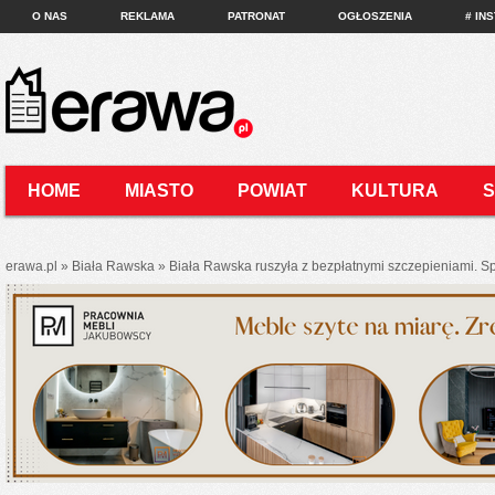
O NAS
REKLAMA
PATRONAT
OGŁOSZENIA
# IN
HOME
MIASTO
POWIAT
KULTURA
KONTAKT
erawa.pl
»
Biała Rawska
»
Biała Rawska ruszyła z bezpłatnymi szczepieniami. S