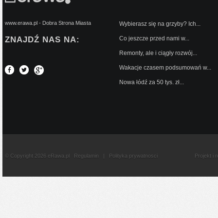
www.erawa.pl - Dobra Strona Miasta
Wybierasz się na grzyby? Ich...
ZNAJDŹ NAS NA:
Co jeszcze przed nami w...
Remonty, ale i ciągły rozwój...
Wakacje czasem podsumowań w...
Nowa łódź za 50 tys. zł...
© Copyright 2026 eRawa.pl
Regulamin
|
Polityka prywatnosci
Projekt i 