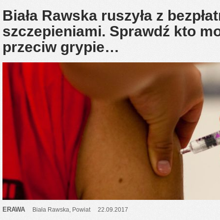
Biała Rawska ruszyła z bezpła
szczepieniami. Sprawdź kto mo
przeciw grypie…
ERAWA
Biała Rawska
,
Powiat
22.09.2017