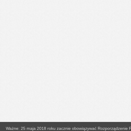
Ważne: 25 maja 2018 roku zacznie obowiązywać Rozporządzenie Pa