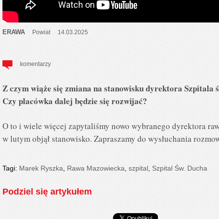
ERAWA
Powiat
14.03.2025
komentarzy
Z czym wiąże się zmiana na stanowisku dyrektora Szpitala
Czy placówka dalej będzie się rozwijać?
O to i wiele więcej zapytaliśmy nowo wybranego dyrektora ra
w lutym objął stanowisko. Zapraszamy do wysłuchania rozmo
Tagi:
Marek Ryszka
,
Rawa Mazowiecka
,
szpital
,
Szpital Św. Ducha
Podziel się artykułem