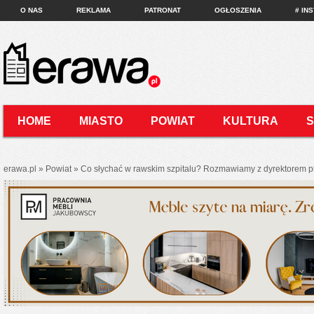
O NAS
REKLAMA
PATRONAT
OGŁOSZENIA
# IN
HOME
MIASTO
POWIAT
KULTURA
KONTAKT
erawa.pl
»
Powiat
»
Co słychać w rawskim szpitalu? Rozmawiamy z dyrektorem 