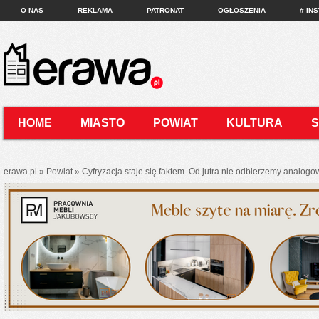
O NAS
REKLAMA
PATRONAT
OGŁOSZENIA
# IN
HOME
MIASTO
POWIAT
KULTURA
KONTAKT
erawa.pl
»
Powiat
»
Cyfryzacja staje się faktem. Od jutra nie odbierzemy analo