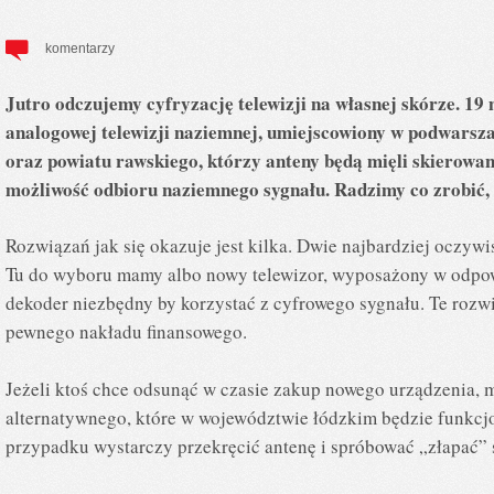
komentarzy
Jutro odczujemy cyfryzację telewizji na własnej skórze. 19
analogowej telewizji naziemnej, umiejscowiony w podwars
oraz powiatu rawskiego, którzy anteny będą mięli skierowan
możliwość odbioru naziemnego sygnału. Radzimy co zrobić
Rozwiązań jak się okazuje jest kilka. Dwie najbardziej oczyw
Tu do wyboru mamy albo nowy telewizor, wyposażony w odpow
dekoder niezbędny by korzystać z cyfrowego sygnału. Te roz
pewnego nakładu finansowego.
Jeżeli ktoś chce odsunąć w czasie zakup nowego urządzenia,
alternatywnego, które w województwie łódzkim będzie funkcj
przypadku wystarczy przekręcić antenę i spróbować „złapać” 