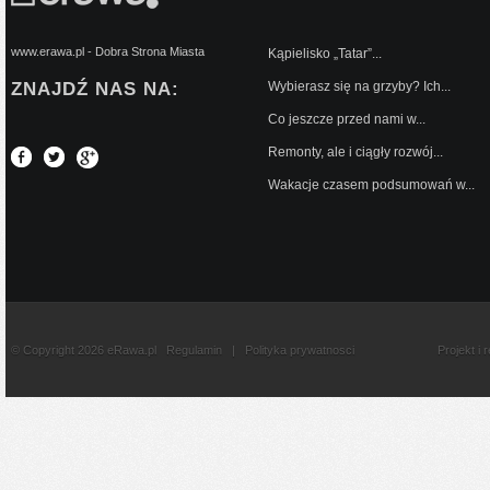
www.erawa.pl - Dobra Strona Miasta
Kąpielisko „Tatar”...
ZNAJDŹ NAS NA:
Wybierasz się na grzyby? Ich...
Co jeszcze przed nami w...
Remonty, ale i ciągły rozwój...
Wakacje czasem podsumowań w...
© Copyright 2026 eRawa.pl
Regulamin
|
Polityka prywatnosci
Projekt i 