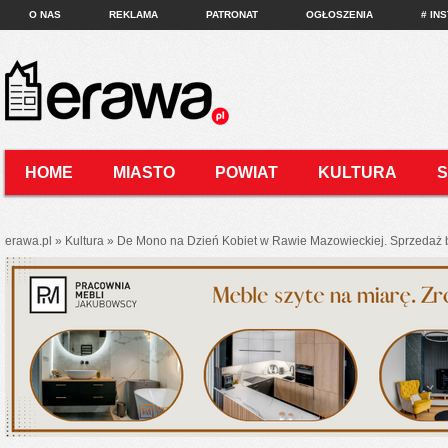
O NAS
REKLAMA
PATRONAT
OGŁOSZENIA
# IN
HOME
MIASTO
POWIAT
KULTURA
KONTAKT
erawa.pl
»
Kultura
»
De Mono na Dzień Kobiet w Rawie Mazowieckiej. Sprzedaż bi