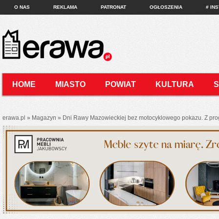
O NAS
REKLAMA
PATRONAT
OGŁOSZENIA
# IN
HOME
MIASTO
POWIAT
KULTURA
KONTAKT
erawa.pl
»
Magazyn
»
Dni Rawy Mazowieckiej bez motocyklowego pokazu. Z pro