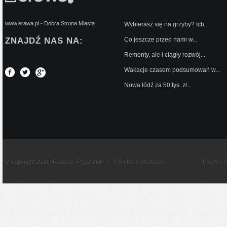
www.erawa.pl - Dobra Strona Miasta
Wybierasz się na grzyby? Ich...
ZNAJDŹ NAS NA:
Co jeszcze przed nami w...
Remonty, ale i ciągły rozwój...
Wakacje czasem podsumowań w...
Nowa łódź za 50 tys. zł...
© Copyright 2026 eRawa.pl
Regulamin
|
Polityka prywatnosci
Projekt i 