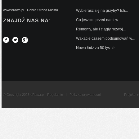
www.erawa.pl - Dobra Strona Miasta
Wybierasz się na grzyby? Ich...
ZNAJDŹ NAS NA:
Co jeszcze przed nami w...
Remonty, ale i ciągły rozwój...
Wakacje czasem podsumowań w...
Nowa łódź za 50 tys. zł...
© Copyright 2026 eRawa.pl
Regulamin
|
Polityka prywatnosci
Projekt i 