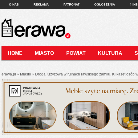
O NAS
REKLAMA
PATRONAT
OGŁOSZENIA
# IN
HOME
MIASTO
POWIAT
KULTURA
KONTAKT
erawa.pl
»
Miasto
»
Droga Krzyżowa w ruinach rawskiego zamku. Kilkaset osób wz