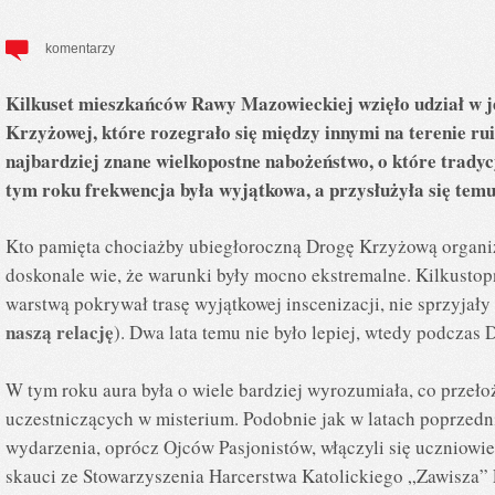
komentarzy
Kilkuset mieszkańców Rawy Mazowieckiej wzięło udział w 
Krzyżowej, które rozegrało się między innymi na terenie r
najbardziej znane wielkopostne nabożeństwo, o które tradyc
tym roku frekwencja była wyjątkowa, a przysłużyła się tem
Kto pamięta chociażby ubiegłoroczną Drogę Krzyżową organi
doskonale wie, że warunki były mocno ekstremalne. Kilkustop
warstwą pokrywał trasę wyjątkowej inscenizacji, nie sprzyjały
naszą relację
). Dwa lata temu nie było lepiej, wtedy podczas
W tym roku aura była o wiele bardziej wyrozumiała, co przełoż
uczestniczących w misterium. Podobnie jak w latach poprzedni
wydarzenia, oprócz Ojców Pasjonistów, włączyli się uczniow
skauci ze Stowarzyszenia Harcerstwa Katolickiego „Zawisza” 