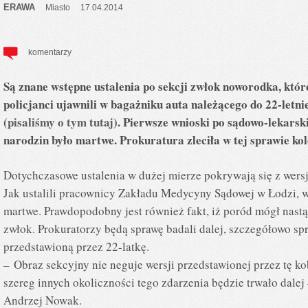
ERAWA
Miasto
17.04.2014
komentarzy
Są znane wstępne ustalenia po sekcji zwłok noworodka, któr
policjanci ujawnili w bagażniku auta należącego do 22-letn
(
pisaliśmy o tym tutaj
). Pierwsze wnioski po sądowo-lekarski
narodzin było martwe. Prokuratura zleciła w tej sprawie kol
Dotychczasowe ustalenia w dużej mierze pokrywają się z wersj
Jak ustalili pracownicy Zakładu Medycyny Sądowej w Łodzi, w
martwe. Prawdopodobny jest również fakt, iż poród mógł nast
zwłok. Prokuratorzy będą sprawę badali dalej, szczegółowo sp
przedstawioną przez 22-latkę.
– Obraz sekcyjny nie neguje wersji przedstawionej przez tę ko
szereg innych okoliczności tego zdarzenia będzie trwało dalej
Andrzej Nowak.