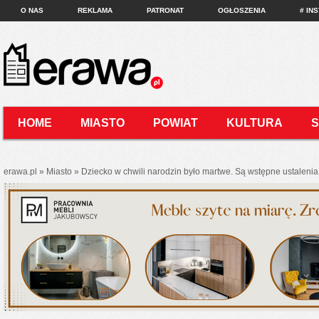
O NAS
REKLAMA
PATRONAT
OGŁOSZENIA
# IN
HOME
MIASTO
POWIAT
KULTURA
KONTAKT
erawa.pl
»
Miasto
»
Dziecko w chwili narodzin było martwe. Są wstępne ustaleni