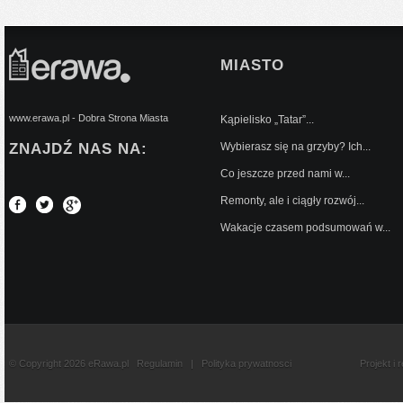
MIASTO
www.erawa.pl - Dobra Strona Miasta
Kąpielisko „Tatar”...
ZNAJDŹ NAS NA:
Wybierasz się na grzyby? Ich...
Co jeszcze przed nami w...
Remonty, ale i ciągły rozwój...
Wakacje czasem podsumowań w...
© Copyright 2026 eRawa.pl
Regulamin
|
Polityka prywatnosci
Projekt i 