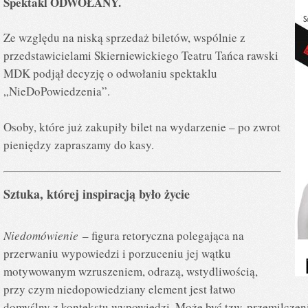
Spektakl ODWOŁANY.
Ze względu na niską sprzedaż biletów, wspólnie z
przedstawicielami Skierniewickiego Teatru Tańca rawski
MDK podjął decyzję o odwołaniu spektaklu
„NieDoPowiedzenia”.
Osoby, które już zakupiły bilet na wydarzenie – po zwrot
pieniędzy zapraszamy do kasy.
Sztuka, której inspiracją było życie
Niedomówienie
– figura retoryczna polegająca na
przerwaniu wypowiedzi i porzuceniu jej wątku
motywowanym wzruszeniem, odrazą, wstydliwością,
przy czym niedopowiedziany element jest łatwo
domyślny z kontekstu wypowiedzi. Może być tzw. przemilczen