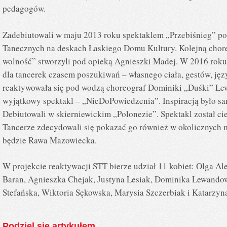
pedagogów.
Zadebiutowali w maju 2013 roku spektaklem „Przebiśnieg” 
Tanecznych na deskach Łaskiego Domu Kultury. Kolejną chore
wolność” stworzyli pod opieką Agnieszki Madej. W 2016 roku z
dla tancerek czasem poszukiwań – własnego ciała, gestów, jęz
reaktywowała się pod wodzą choreograf Dominiki „Duśki” Le
wyjątkowy spektakl – „NieDoPowiedzenia”. Inspiracją było sam
Debiutowali w skierniewickim „Polonezie”. Spektakl został cie
Tancerze zdecydowali się pokazać go również w okolicznych 
będzie Rawa Mazowiecka.
W projekcie reaktywacji STT bierze udział 11 kobiet: Olga Al
Baran, Agnieszka Chejak, Justyna Lesiak, Dominika Lewando
Stefańska, Wiktoria Sękowska, Marysia Szczerbiak i Katarzy
Podziel się artykułem