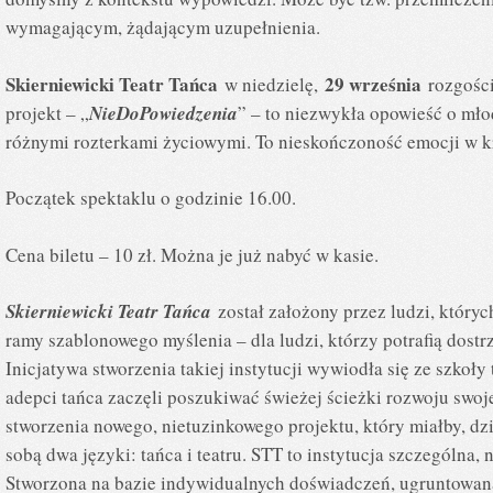
wymagającym, żądającym uzupełnienia.
Skierniewicki Teatr Tańca
29 września
w niedzielę,
rozgości
projekt – „
NieDoPowiedzenia
” – to niezwykła opowieść o młod
różnymi rozterkami życiowymi. To nieskończoność emocji w k
Początek spektaklu o godzinie 16.00.
Cena biletu – 10 zł. Można je już nabyć w kasie.
Skierniewicki Teatr Tańca
został założony przez ludzi, któryc
ramy szablonowego myślenia – dla ludzi, którzy potrafią dostr
Inicjatywa stworzenia takiej instytucji wywiodła się ze szkoły
adepci tańca zaczęli poszukiwać świeżej ścieżki rozwoju swoje
stworzenia nowego, nietuzinkowego projektu, który miałby, dzię
sobą dwa języki: tańca i teatru. STT to instytucja szczególna,
Stworzona na bazie indywidualnych doświadczeń, ugruntowan