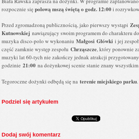
Biała Rawska zaprasza na dożynki. W programie zaplanowano 
polową mszą świętą o godz. 12:00
rozpocznie się
i rozrywko
Zes
Przed zgromadzoną publicznością, jako pierwszy wystąpi
Kutnowskiej
nawiązujący swoim programem do charakteru doż
Małgosi
Główki
muzyka disco-polo w wykonaniu
i jej zespo
Chrząszcze
część zamknie występ zespołu
, który ponownie z
muzyki lat 60-tych nie zakończy jednak atrakcji przygotowany
21:00
godzinie
na dożynkowej scenie stanie znany wszystki
terenie miejskiego parku
Tegoroczne dożynki odbędą się na
.
Podziel się artykułem
Dodaj swój komentarz