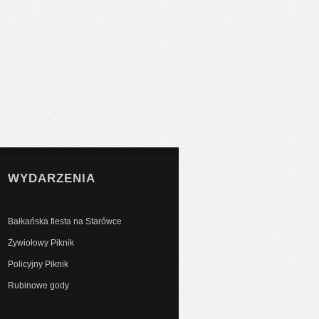
WYDARZENIA
Bałkańska fiesta na Starówce
Żywiołowy Piknik
Policyjny Piknik
Rubinowe gody