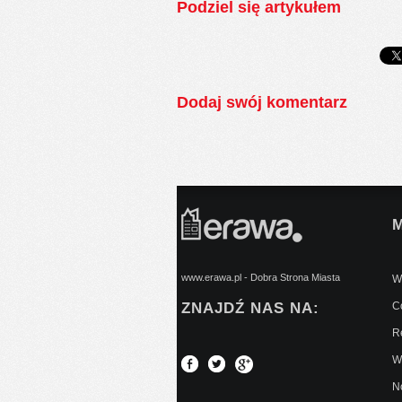
Podziel się artykułem
Dodaj swój komentarz
www.erawa.pl - Dobra Strona Miasta
Wy
ZNAJDŹ NAS NA:
C
Re
W
No