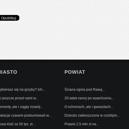
MIASTO
POWIAT
bierasz się na grzyby? Ich...
Ściana ognia pod Rawą...
o jeszcze przed nami w...
20-latek ranny po wywróceniu...
monty, ale i ciągły rozwój...
O schronach, ale i gwiazdach...
akacje czasem podsumowań w...
Dziecko zakleszczone w rozbitym...
wa łódź za 50 tys. zł...
Prawie 2,5 mln zł na...