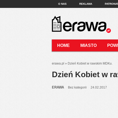
O NAS
REKLAMA
PATRONA
HOME
MIASTO
POW
KONTAKT
erawa.pl
»
Dzień Kobiet w rawskim MDKu.
Dzień Kobiet w 
ERAWA
Bez kategorii
24.02.2017