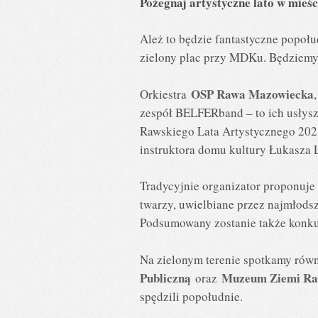
Pożegnaj artystyczne lato w mie
Ależ to będzie fantastyczne popołu
zielony plac przy MDKu. Będziemy
OSP Rawa Mazowiecka
Orkiestra
zespół BELFERband – to ich usłysz
Rawskiego Lata Artystycznego 202
instruktora domu kultury Łukasza
Tradycyjnie organizator proponuje
twarzy, uwielbiane przez najmłodsz
Podsumowany zostanie także konku
Na zielonym terenie spotkamy równ
Publiczną
Muzeum Ziemi Ra
oraz
spędzili popołudnie.