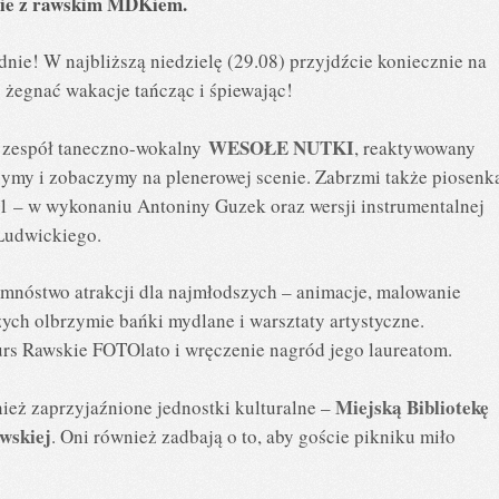
ście z rawskim MDKiem.
dnie! W najbliższą niedzielę (29.08) przyjdźcie koniecznie na
 żegnać wakacje tańcząc i śpiewając!
WESOŁE NUTKI
, zespół taneczno-wokalny
, reaktywowany
ymy i zobaczymy na plenerowej scenie. Zabrzmi także piosenk
1 – w wykonaniu Antoniny Guzek oraz wersji instrumentalnej
 Ludwickiego.
 mnóstwo atrakcji dla najmłodszych – animacje, malowanie
ych olbrzymie bańki mydlane i warsztaty artystyczne.
rs Rawskie FOTOlato i wręczenie nagród jego laureatom.
Miejską Bibliotekę
ież zaprzyjaźnione jednostki kulturalne –
wskiej
. Oni również zadbają o to, aby goście pikniku miło