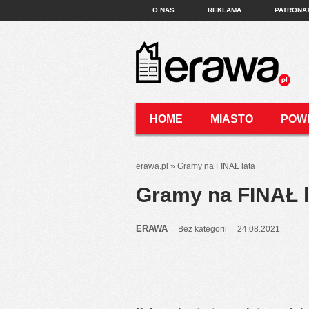
O NAS
REKLAMA
PATRONA
HOME
MIASTO
POW
KONTAKT
erawa.pl
»
Gramy na FINAŁ lata
Gramy na FINAŁ l
ERAWA
Bez kategorii
24.08.2021