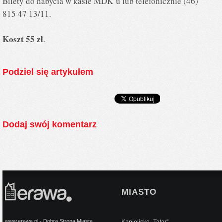
Bilety do nabycia w kasie MDK’u lub telefonicznie (46)
815 47 13/11.
Koszt 55 zł
.
Podziel się artykułem
Dodaj swój komentarz
MIASTO
www.erawa.pl - Dobra Strona Miasta
Kąpielisko „Tatar”...