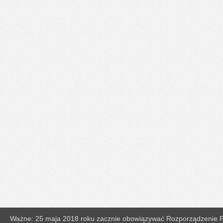
Ważne: 25 maja 2018 roku zacznie obowiązywać Rozporządzenie Pa