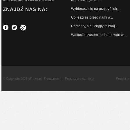
ZNAJDŹ NAS NA:
Wybierasz się na grzyby? Ich...
Co jeszcze przed nami w...
Remonty, ale i ciągły rozwój...
Wakacje czasem podsumowań w...
© Copyright 2026 eRawa.pl
Regulamin
|
Polityka prywatnosci
Projekt i 