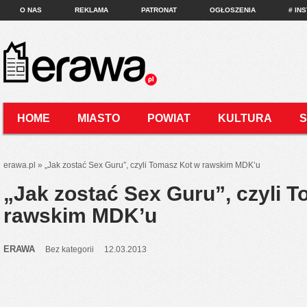
O NAS
REKLAMA
PATRONAT
OGŁOSZENIA
# IN
HOME
MIASTO
POWIAT
KULTURA
KONTAKT
erawa.pl
»
„Jak zostać Sex Guru”, czyli Tomasz Kot w rawskim MDK’u
„Jak zostać Sex Guru”, czyli 
rawskim MDK’u
ERAWA
Bez kategorii
12.03.2013