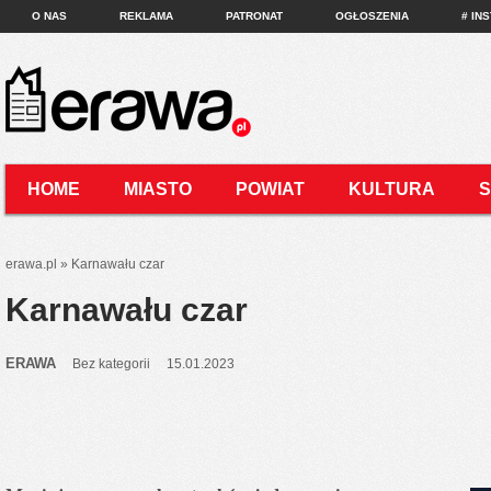
O NAS
REKLAMA
PATRONAT
OGŁOSZENIA
# IN
HOME
MIASTO
POWIAT
KULTURA
KONTAKT
erawa.pl
»
Karnawału czar
Karnawału czar
ERAWA
Bez kategorii
15.01.2023