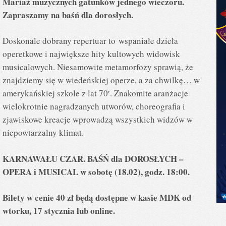
Mariaż muzycznych gatunków jednego wieczoru.
Zapraszamy na baśń dla dorosłych.
Doskonale dobrany repertuar to wspaniałe dzieła
operetkowe i największe hity kultowych widowisk
musicalowych. Niesamowite metamorfozy sprawią, że
znajdziemy się w wiedeńskiej operze, a za chwilkę… w
amerykańskiej szkole z lat 70′. Znakomite aranżacje
wielokrotnie nagradzanych utworów, choreografia i
zjawiskowe kreacje wprowadzą wszystkich widzów w
niepowtarzalny klimat.
KARNAWAŁU CZAR. BAŚŃ dla DOROSŁYCH –
OPERA i MUSICAL w sobotę (
18.02), godz. 18:00.
Bilety w cenie 40 zł będą dostępne w kasie MDK od
wtorku, 17 stycznia lub online.