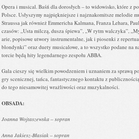
Opera i musical. Baśń dla dorosłych – to widowisko, które z 
Polsce. Usłyszymy najpiękniejsze i najznakomitsze melodie 
Straussa jak również Emmericha Kalmana, Franza Lehara, Pa
czasów: „Usta milczą, dusza śpiewa”, „W rytm walczyka”, „My
arie, popisowe utwory instrumentalne, jak i piosenki z repertu
blondynki” oraz duety musicalowe, a to wszystko podane na 
torcie będą hity legendarnego zespołu ABBA.
Gala cieszy się wielkim powodzeniem i uznaniem za sprawą po
gry scenicznej, tańca, fantastycznego kontaktu z publiczności
do tego niesamowitej wrażliwości oraz muzykalności.
OBSADA:
Joanna Wojtaszewska – sopran
Anna Jakiesz-Błasiak – sopran