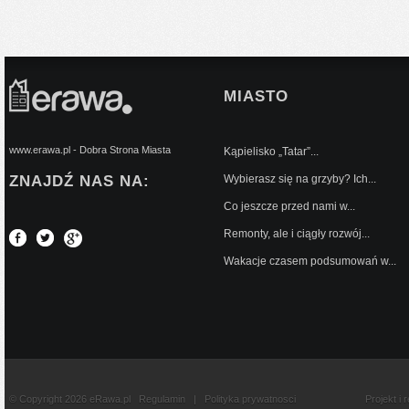
MIASTO
www.erawa.pl - Dobra Strona Miasta
Kąpielisko „Tatar”...
ZNAJDŹ NAS NA:
Wybierasz się na grzyby? Ich...
Co jeszcze przed nami w...
Remonty, ale i ciągły rozwój...
Wakacje czasem podsumowań w...
© Copyright 2026 eRawa.pl
Regulamin
|
Polityka prywatnosci
Projekt i 