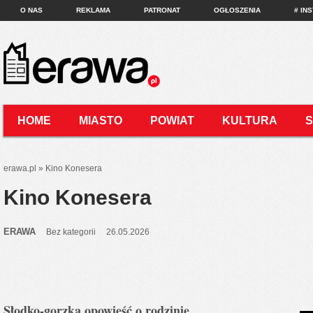
O NAS
REKLAMA
PATRONAT
OGŁOSZENIA
# IN
HOME
MIASTO
POWIAT
KULTURA
KONTAKT
erawa.pl
»
Kino Konesera
Kino Konesera
ERAWA
Bez kategorii
26.05.2026
Słodko-gorzka opowieść o rodzinie