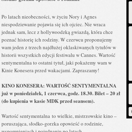
Po latach nieobecności, w życiu Nory i Agnes
niespodziewanie pojawia się ich ojciec. Nie wraca
jednak sam, lecz z hollywoodzką gwiazdą, która chce
poznać historię ich rodziny. W czerwcu proponujemy
wam jeden z trzech najdłużej oklaskiwanych tytułów w
historii wszystkich edycji festiwalu w Cannes. Wartość
sentymentalna to ostatni tytuł, jaki pokażemy wam w
Kinie Konesera przed wakacjami. Zapraszamy!
KINO KONESERA: WARTOŚĆ SENTYMENTALNA
już w p
oniedziałek, 1 czerwca, godz. 18.30.
Bilet – 20 zł
(do kupienia w kasie MDK przed seansem).
Wartość sentymentalna to wielkie, mistrzowskie kino –
poruszająca, słodko-gorzka opowieść o rodzinie,
wspomnieniach i pojednaniu po latach.