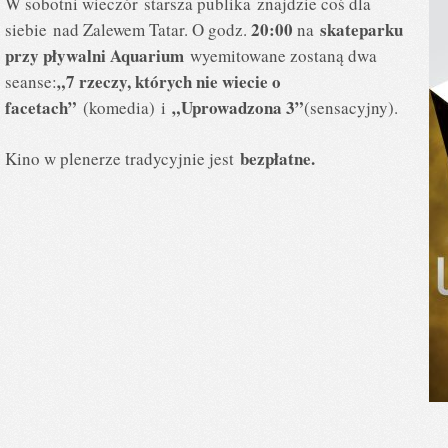
W sobotni wieczór starsza publika znajdzie coś dla
20:00
skateparku
siebie nad Zalewem Tatar. O godz.
na
przy pływalni Aquarium
wyemitowane zostaną dwa
„7 rzeczy, których nie wiecie o
seanse:
facetach”
„Uprowadzona 3”
(komedia)
i
(sensacyjny).
bezpłatne.
Kino w plenerze tradycyjnie jest