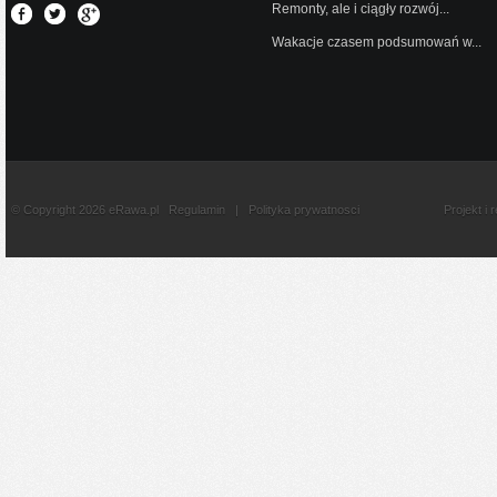
Remonty, ale i ciągły rozwój...
Wakacje czasem podsumowań w...
© Copyright 2026 eRawa.pl
Regulamin
|
Polityka prywatnosci
Projekt i 