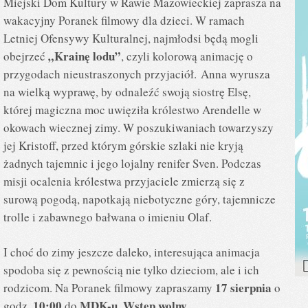
Miejski Dom Kultury w Rawie Mazowieckiej zaprasza na
wakacyjny Poranek filmowy dla dzieci. W ramach
Letniej Ofensywy Kulturalnej, najmłodsi będą mogli
„Krainę lodu”
obejrzeć
, czyli kolorową animację o
przygodach nieustraszonych przyjaciół. Anna wyrusza
na wielką wyprawę, by odnaleźć swoją siostrę Elsę,
której magiczna moc uwięziła królestwo Arendelle w
okowach wiecznej zimy. W poszukiwaniach towarzyszy
jej Kristoff, przed którym górskie szlaki nie kryją
żadnych tajemnic i jego lojalny renifer Sven. Podczas
misji ocalenia królestwa przyjaciele zmierzą się z
surową pogodą, napotkają niebotyczne góry, tajemnicze
trolle i zabawnego bałwana o imieniu Olaf.
I choć do zimy jeszcze daleko, interesująca animacja
spodoba się z pewnością nie tylko dzieciom, ale i ich
17 sierpnia
rodzicom. Na Poranek filmowy zapraszamy
o
10:00
MDK-u
Wstęp wolny
godz.
do
.
.