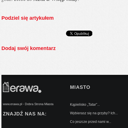
Podziel się artykułem
Dodaj swój komentarz
MIASTO
www.erawa.pl - Dobra Strona Miasta
Kąpielisko „Tatar”...
ZNAJDŹ NAS NA:
Wybierasz się na grzyby? Ich...
Co jeszcze przed nami w...