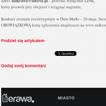
mdkrawa@interia.pl
adres
– przesłać wyłącznie LINK,
który pozwoli jury obejrzeć i ściągnąć nagranie.
Konkurs zostanie rozstrzygnięty w Dniu Matki – 26 maja. Szc
OBOWIĄZKOWĄ kartę zgłoszenia znajdziecie na
www.mdkra
Podziel się artykułem
Dodaj swój komentarz
MIASTO