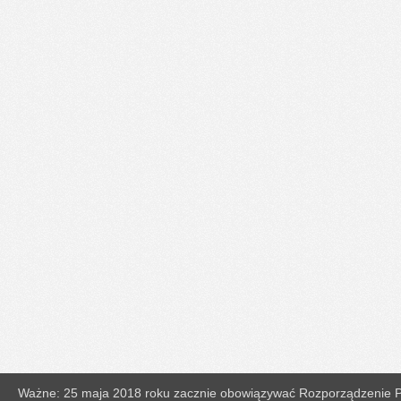
Ważne: 25 maja 2018 roku zacznie obowiązywać Rozporządzenie Pa