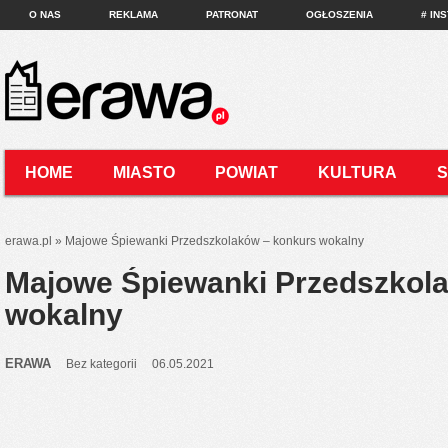
O NAS
REKLAMA
PATRONAT
OGŁOSZENIA
# IN
HOME
MIASTO
POWIAT
KULTURA
KONTAKT
erawa.pl
»
Majowe Śpiewanki Przedszkolaków – konkurs wokalny
Majowe Śpiewanki Przedszkol
wokalny
ERAWA
Bez kategorii
06.05.2021