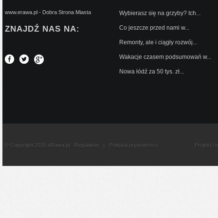
www.erawa.pl - Dobra Strona Miasta
Wybierasz się na grzyby? Ich...
ZNAJDŹ NAS NA:
Co jeszcze przed nami w...
Remonty, ale i ciągły rozwój...
Wakacje czasem podsumowań w...
Nowa łódź za 50 tys. zł...
© Copyright 2026 eRawa.pl
Regulamin
|
Polityka prywatnosci
Projekt i 