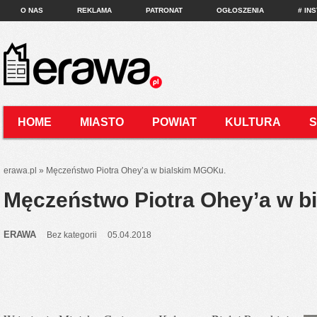
O NAS
REKLAMA
PATRONAT
OGŁOSZENIA
# IN
HOME
MIASTO
POWIAT
KULTURA
KONTAKT
erawa.pl
»
Męczeństwo Piotra Ohey’a w bialskim MGOKu.
Męczeństwo Piotra Ohey’a w b
ERAWA
Bez kategorii
05.04.2018