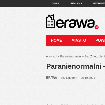
O NAS
REKLAMA
PATRONA
HOME
MIASTO
POW
KONTAKT
erawa.pl
»
Paranienormalni – Bez Znieczulen
Paranienormalni 
ERAWA
Bez kategorii
06.10.2021