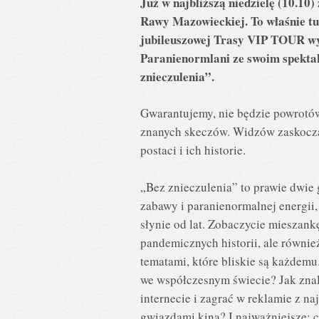
Już w najbliższą niedzielę (10.1
Rawy Mazowieckiej. To właśnie t
jubileuszowej Trasy VIP TOUR w
Paranienormlani ze swoim spekt
znieczulenia”.
Gwarantujemy, nie będzie powrotó
znanych skeczów. Widzów zaskocz
postaci i ich historie.
„Bez znieczulenia” to prawie dwie
zabawy i paranienormalnej energii, 
słynie od lat. Zobaczycie mieszankę
pandemicznych historii, ale również
tematami, które bliskie są każdemu
we współczesnym świecie? Jak zna
internecie i zagrać w reklamie z n
gwiazdami kina? I najważniejsze: c