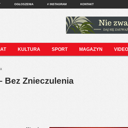
T
OGŁOSZENIA
# INSTAGRAM
KONTAKT
IAT
KULTURA
SPORT
MAGAZYN
VIDE
ia
– Bez Znieczulenia