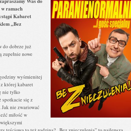
0) zapraszamy Was do
u w ramach
ystąpi Kabaret
aklem „Bez
w do dobrze już
ą zupełnie nowe
 godziny wyśmienitej
z której kabaret
 nie tylko
 spotkacie się z
. Jak nie zwariować
leźć miłość w
ajwiększymi
zy teściowa to też rodzina? „Bez znieczulenia” to najlepsza