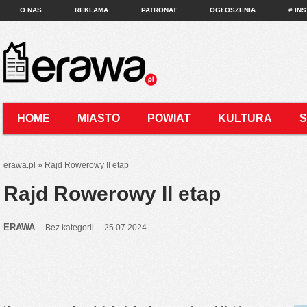
O NAS
REKLAMA
PATRONAT
OGŁOSZENIA
# IN
HOME
MIASTO
POWIAT
KULTURA
KONTAKT
erawa.pl
»
Rajd Rowerowy II etap
Rajd Rowerowy II etap
ERAWA
Bez kategorii
25.07.2024