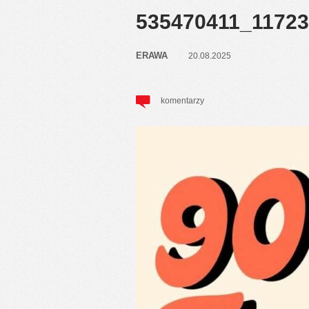
535470411_1172
ERAWA
20.08.2025
komentarzy