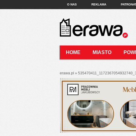
O NAS
REKLAMA
PATRONA
HOME
MIASTO
POW
KONTAKT
erawa.pl
»
535470411_1172367054932740_