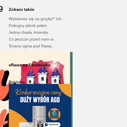
92880_n
Zobacz także
Wybierasz się na grzyby? Ich...
Policyjny piknik pełen...
Jedna chwila zmieniła...
Co jeszcze przed nami w...
Ściana ognia pod Rawą...
eRawa na Facebooku
Reklama