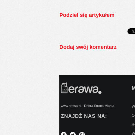
Podziel się artykułem
Dodaj swój komentarz
www.erawa.pl - Dobra Strona Miasta
Wy
ZNAJDŹ NAS NA:
C
Re
W