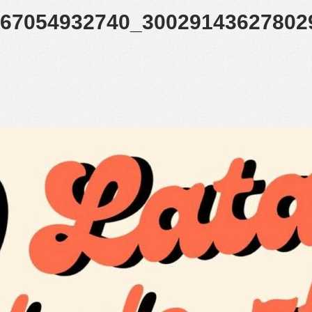
367054932740_30029143627802