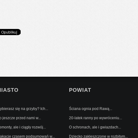
MIASTO
POWIAT
bierasz się na grzyby? Ich...
Ściana ognia pod Rawą...
o jeszcze przed nami w...
20-latek ranny po wywróceniu...
monty, ale i ciągły rozwój...
O schronach, ale i gwiazdach...
akacje czasem podsumowań w...
Dziecko zakleszczone w rozbitym...