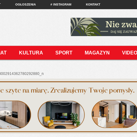
T
OGŁOSZENIA
# INSTAGRAM
KONTAKT
IAT
KULTURA
SPORT
MAGAZYN
VIDE
3002914362780292880_n