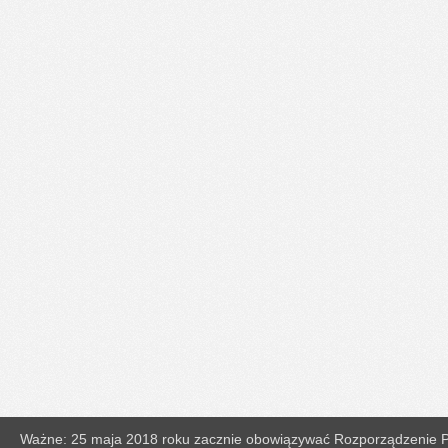
Ważne: 25 maja 2018 roku zacznie obowiązywać Rozporządzenie Pa