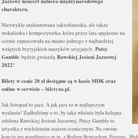
Jazzowy koncert nabiera międzynarodowego
charakteru.
Niezwykle utalentowana saksofonistka, ale także
wokalistka i kompozytorka, która przez lata spędzone na
scenie zapracowała na miano jednego z najbardziej
Patsy
wziętych brytyjskich muzyków sesyjnych.
Gamble
Rawskiej Jesieni Jazzowej
będzie gwiazdą
2022
!
Bilety w cenie 20 zł dostępne są w kasie MDK oraz
online w serwisie –
biletyna.pl.
Jak listopad to jazz. A jak jazz to w najlepszym
wydaniu! Zadbaliśmy o to, by taka właśnie była kolejna
odsłona Rawskiej Jesieni Jazzowej. Patsy Gamble to
artystka z wieloletnim stażem scenicznym. Na swoim
koncie ma współpracę m.in. z Rodem Stewardem, Eugene „Hi