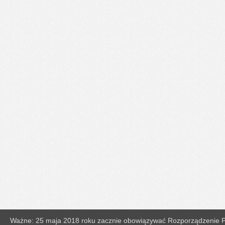
Ważne: 25 maja 2018 roku zacznie obowiązywać Rozporządzenie Pa