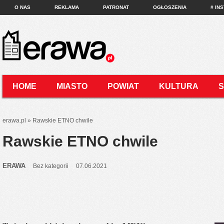
O NAS
REKLAMA
PATRONAT
OGŁOSZENIA
# IN
HOME
MIASTO
POWIAT
KULTURA
KONTAKT
erawa.pl
»
Rawskie ETNO chwile
Rawskie ETNO chwile
ERAWA
Bez kategorii
07.06.2021