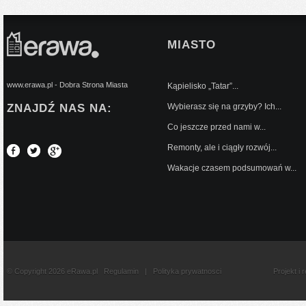
MIASTO
www.erawa.pl - Dobra Strona Miasta
Kąpielisko „Tatar”...
ZNAJDŹ NAS NA:
Wybierasz się na grzyby? Ich...
Co jeszcze przed nami w...
Remonty, ale i ciągły rozwój...
Wakacje czasem podsumowań w...
© Copyright 2026 eRawa.pl
Regulamin
|
Polityka prywatnosci
Projekt i 