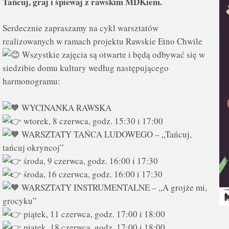
Tańcuj, graj i śpiewaj z rawskim MDKiem.
Serdecznie zapraszamy na cykl warsztatów
realizowanych w ramach projektu Rawskie Etno Chwile
Wszystkie zajęcia są otwarte i będą odbywać się w
siedzibie domu kultury według następującego
harmonogramu:
WYCINANKA RAWSKA
wtorek, 8 czerwca, godz. 15:30 i 17:00
WARSZTATY TAŃCA LUDOWEGO – „Tańcuj,
tańcuj okryncoj”
środa, 9 czerwca, godz. 16:00 i 17:30
środa, 16 czerwca, godz. 16:00 i 17:30
WARSZTATY INSTRUMENTALNE – „A grojże mi,
grocyku”
piątek, 11 czerwca, godz. 17:00 i 18:00
piątek, 18 czerwca, godz. 17:00 i 18:00