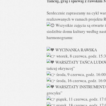
Tańcuj, graj i śpiewaj z rawski
Serdecznie zapraszamy na cykl wa
realizowanych w ramach projektu 
Wszystkie zajęcia są otwarte 
siedzibie domu kultury według nas
harmonogramu:
WYCINANKA RAWSKA
wtorek, 8 czerwca, godz. 15:3
WARSZTATY TAŃCA LUDOWE
tańcuj okryncoj”
środa, 9 czerwca, godz. 16:00
środa, 16 czerwca, godz. 16:0
WARSZTATY INSTRUMENTALN
grocyku”
piątek, 11 czerwca, godz. 17:
piątek, 18 czerwca, godz. 17: