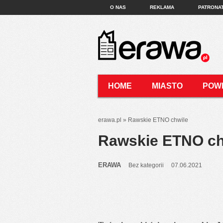
O NAS
REKLAMA
PATRONA
HOME
MIASTO
POW
KONTAKT
erawa.pl
»
Rawskie ETNO chwile
Rawskie ETNO ch
ERAWA
Bez kategorii
07.06.2021