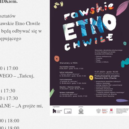
m MDKiem.
rsztatów
Rawskie Etno Chwile
i będą odbywać się w
tępującego
0 i 17:00
GO – „Tańcuj,
 i 17:30
0 i 17:30
E – „A grojże mi,
00 i 18:00
00 i 18:00