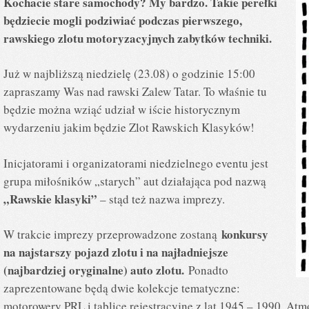
Kochacie stare samochody? My bardzo. Takie perełki
będziecie mogli podziwiać podczas pierwszego,
rawskiego zlotu motoryzacyjnych zabytków techniki.
Już w najbliższą niedzielę (23.08) o godzinie 15:00
zapraszamy Was nad rawski Zalew Tatar. To właśnie tu
będzie można wziąć udział w iście historycznym
wydarzeniu jakim będzie Zlot Rawskich Klasyków!
Inicjatorami i organizatorami niedzielnego eventu jest
grupa miłośników „starych” aut działająca pod nazwą
„Rawskie klasyki”
– stąd też nazwa imprezy.
konkursy
W trakcie imprezy przeprowadzone zostaną
na najstarszy pojazd zlotu i na najładniejsze
(najbardziej oryginalne) auto zlotu.
Ponadto
zaprezentowane będą dwie kolekcje tematyczne:
motorowery PRL i tablice rejestracyjne z lat 1945 – 1990. At