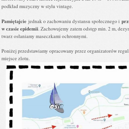
podkład muzyczny w stylu vintage.
Pamiętajcie
prz
jednak o zachowaniu dystansu społecznego i
w czasie epidemii
. Zachowujemy zatem odstęp min. 2 m, dezyn
twarz osłaniamy maseczkami ochronnymi.
Poniżej przedstawiamy opracowany przez organizatorów regu
miejsce zlotu.