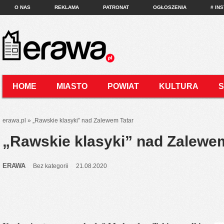
O NAS
REKLAMA
PATRONAT
OGŁOSZENIA
# IN
HOME
MIASTO
POWIAT
KULTURA
KONTAKT
erawa.pl
»
„Rawskie klasyki” nad Zalewem Tatar
„Rawskie klasyki” nad Zalewe
ERAWA
Bez kategorii
21.08.2020