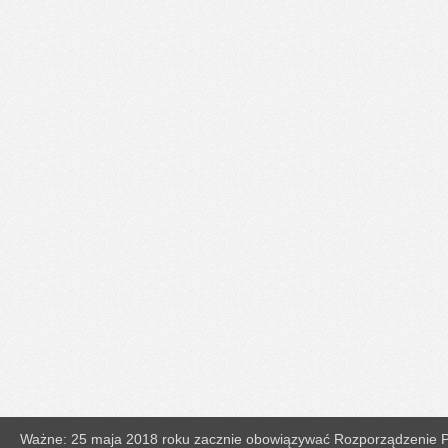
Ważne: 25 maja 2018 roku zacznie obowiązywać Rozporządzenie Pa