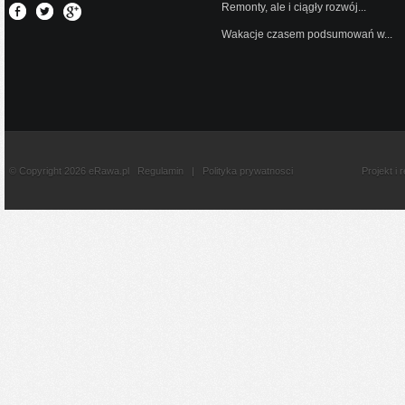
Remonty, ale i ciągły rozwój...
Wakacje czasem podsumowań w...
© Copyright 2026 eRawa.pl
Regulamin
|
Polityka prywatnosci
Projekt i 