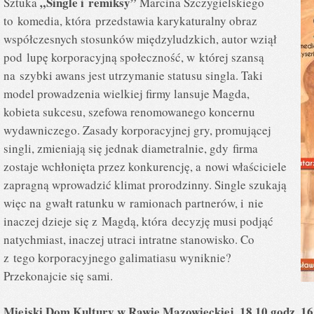
„Single i remiksy”
Sztuka
Marcina Szczygielskiego
to komedia, która przedstawia karykaturalny obraz
współczesnych stosunków międzyludzkich, autor wziął
pod lupę korporacyjną społeczność, w której szansą
na szybki awans jest utrzymanie statusu singla. Taki
model prowadzenia wielkiej firmy lansuje Magda,
kobieta sukcesu, szefowa renomowanego koncernu
wydawniczego. Zasady korporacyjnej gry, promującej
singli, zmieniają się jednak diametralnie, gdy firma
zostaje wchłonięta przez konkurencję, a nowi właściciele
zapragną wprowadzić klimat prorodzinny. Single szukają
więc na gwałt ratunku w ramionach partnerów, i nie
inaczej dzieje się z Magdą, która decyzję musi podjąć
natychmiast, inaczej utraci intratne stanowisko. Co
z tego korporacyjnego galimatiasu wyniknie?
Przekonajcie się sami.
Miejski Dom Kultury w Rawie Mazowieckiej, 18.10 godz. 16:0