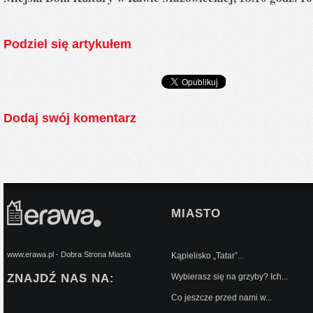
Podziel się artykułem
Dodaj swój komentarz
MIASTO
www.erawa.pl - Dobra Strona Miasta
Kąpielisko „Tatar”...
ZNAJDŹ NAS NA:
Wybierasz się na grzyby? Ich...
Co jeszcze przed nami w...