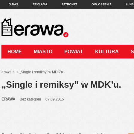
O NAS
REKLAMA
PATRONAT
OGŁOSZENIA
# IN
HOME
MIASTO
POWIAT
KULTURA
KONTAKT
erawa.pl
»
„Single i remiksy” w MDK’u.
„Single i remiksy” w MDK’u.
ERAWA
Bez kategorii
07.09.2015