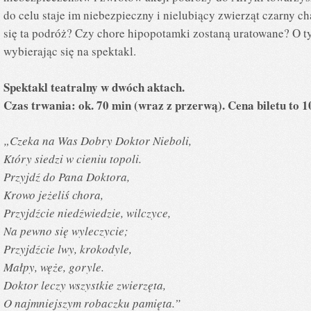
do celu staje im niebezpieczny i nielubiący zwierząt czarny ch
się ta podróż? Czy chore hipopotamki zostaną uratowane? O t
wybierając się na spektakl.
Spektakl teatralny w dwóch aktach.
Czas trwania: ok. 70 min (wraz z przerwą). Cena biletu to 10
„Czeka na Was Dobry Doktor Nieboli,
Który siedzi w cieniu topoli.
Przyjdź do Pana Doktora,
Krowo jeżeliś chora,
Przyjdźcie niedźwiedzie, wilczyce,
Na pewno się wyleczycie;
Przyjdźcie lwy, krokodyle,
Małpy, węże, goryle.
Doktor leczy wszystkie zwierzęta,
O najmniejszym robaczku pamięta.”