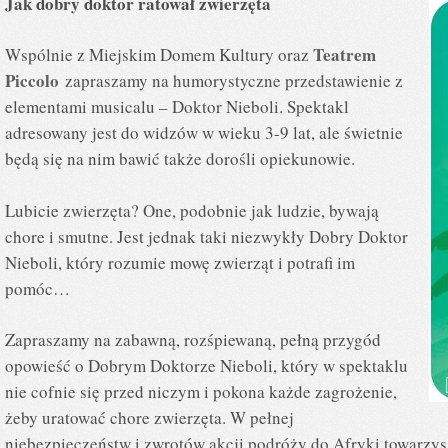
Jak dobry doktor ratował zwierzęta
Teatrem
Wspólnie z Miejskim Domem Kultury oraz
Piccolo
zapraszamy na humorystyczne przedstawienie z
elementami musicalu – Doktor Nieboli. Spektakl
adresowany jest do widzów w wieku 3-9 lat, ale świetnie
będą się na nim bawić także dorośli opiekunowie.
Lubicie zwierzęta? One, podobnie jak ludzie, bywają
chore i smutne. Jest jednak taki niezwykły Dobry Doktor
Nieboli, który rozumie mowę zwierząt i potrafi im
pomóc…
Zapraszamy na zabawną, rozśpiewaną, pełną przygód
opowieść o Dobrym Doktorze Nieboli, który w spektaklu
nie cofnie się przed niczym i pokona każde zagrożenie,
żeby uratować chore zwierzęta. W pełnej
niebezpieczeństw i zwrotów akcji podróży do Afryki towarzys