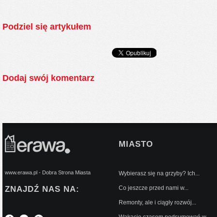
Podziel się artykułem
Dodaj swój komentarz
MIASTO
www.erawa.pl - Dobra Strona Miasta
Wybierasz się na grzyby? Ich...
ZNAJDŹ NAS NA:
Co jeszcze przed nami w...
Remonty, ale i ciągły rozwój...
Wakacje czasem podsumowań w...