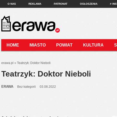
O NAS
REKLAMA
PATRONAT
OGŁOSZENIA
# IN
HOME
MIASTO
POWIAT
KULTURA
KONTAKT
erawa.pl
»
Teatrzyk: Doktor Nieboli
Teatrzyk: Doktor Nieboli
ERAWA
Bez kategorii
03.08.2022