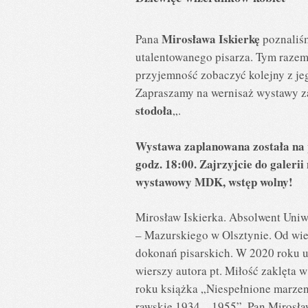
Mirosława Iskierkę
Pana
poznaliśm
utalentowanego pisarza. Tym razem
przyjemność zobaczyć kolejny z jeg
Zapraszamy na wernisaż wystawy z
stodoła
„.
Wystawa zaplanowana została na 
godz. 18:00. Zajrzyjcie do galerii
wystawowy MDK, wstęp wolny!
Mirosław Iskierka. Absolwent Uni
– Mazurskiego w Olsztynie. Od wiel
dokonań pisarskich. W 2020 roku u
wierszy autora pt. Miłość zaklęta 
roku książka „Niespełnione marze
rawskie 1934 – 1955”. Pan Mirosła