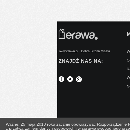
www.erawa.pl - Dobra Strona Miasta
Wy
ZNAJDŹ NAS NA:
C
Re
W
No
Ważne: 25 maja 2018 roku zacznie obowiązywać Rozporządzenie Par
z przetwarzaniem danych osobowych i w sprawie swobodnego prze