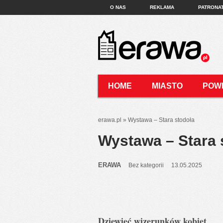
O NAS
REKLAMA
PATRONA
HOME
MIASTO
POW
KONTAKT
erawa.pl
»
Wystawa – Stara stodoła
Wystawa – Stara 
ERAWA
Bez kategorii
13.05.2025
Dziewięć wizerunków kobiet