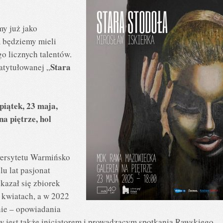
y już jako
 będziemy mieli
o licznych talentów.
Stara
atytułowanej „
p
iątek, 23 maja,
 na
piętrze, hol
wersytetu Warmińsko
u lat pasjonat
kazał się zbiorek
w kwiatach, a w 2022
nie – opowiadania
w jest także inicjatorem i prowadzącym spotkania Rawskiego