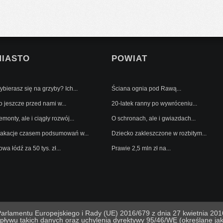
MIASTO
POWIAT
bierasz się na grzyby? Ich...
Ściana ognia pod Rawą...
o jeszcze przed nami w...
20-latek ranny po wywróceniu...
monty, ale i ciągły rozwój...
O schronach, ale i gwiazdach...
akacje czasem podsumowań w...
Dziecko zakleszczone w rozbitym...
wa łódź za 50 tys. zł...
Prawie 2,5 mln zł na...
lamentu Europejskiego i Rady (UE) 2016/679 z dnia 27 kwietnia 2016
pływu takich danych oraz uchylenia dyrektywy 95/46/WE (określane 