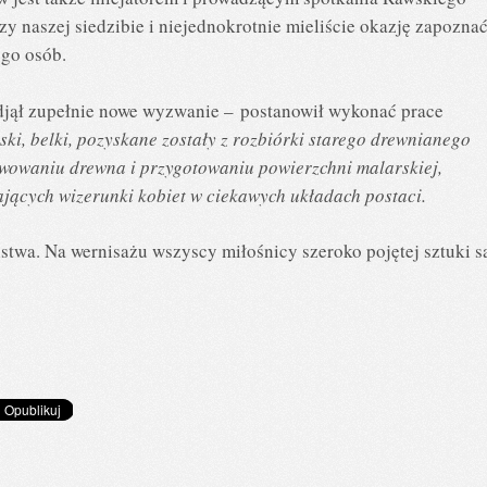
zy naszej siedzibie i niejednokrotnie mieliście okazję zapozna
iego osób.
jął zupełnie nowe wyzwanie – postanowił wykonać prace
ki, belki, pozyskane zostały z rozbiórki starego drewnianego
wowaniu drewna i przygotowaniu powierzchni malarskiej,
ających wizerunki kobiet w ciekawych układach postaci.
stwa. Na wernisażu wszyscy miłośnicy szeroko pojętej sztuki s