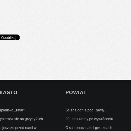
MIASTO
POWIAT
pielisko „Tatar”...
Ściana ognia pod Rawą...
bierasz się na grzyby? Ich...
20-latek ranny po wywróceniu...
o jeszcze przed nami w...
O schronach, ale i gwiazdach...