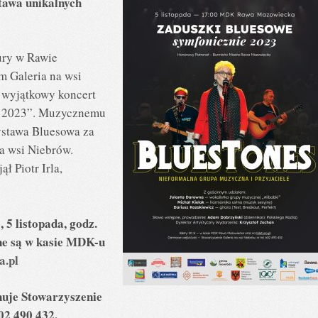
tawa unikalnych
ury w Rawie
m Galeria na wsi
 wyjątkowy koncert
e 2023”. Muzycznemu
stawa Bluesowa za
a wsi Niebrów.
ł Piotr Irla,
 5 listopada, godz.
pne są w kasie MDK-u
a.pl
uje Stowarzyszenie
02 490 432.