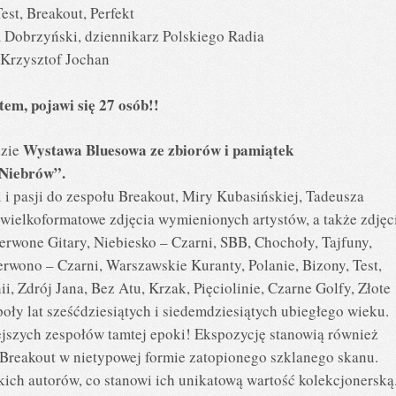
est, Breakout, Perfekt
 Dobrzyński, dziennikarz Polskiego Radia
 Krzysztof Jochan
tem, pojawi się 27 osób!!
Wystawa Bluesowa ze zbiorów i pamiątek
dzie
i Niebrów”.
 i pasji do zespołu Breakout, Miry Kubasińskiej, Tadeusza
wielkoformatowe zdjęcia wymienionych artystów, a także zdjęc
erwone Gitary, Niebiesko – Czarni, SBB, Chochoły, Tajfuny,
rwono – Czarni, Warszawskie Kuranty, Polanie, Bizony, Test,
ii, Zdrój Jana, Bez Atu, Krzak, Pięciolinie, Czarne Golfy, Złote
społy lat sześćdziesiątych i siedemdziesiątych ubiegłego wieku.
jszych zespołów tamtej epoki! Ekspozycję stanowią również
 Breakout w nietypowej formie zatopionego szklanego skanu.
ich autorów, co stanowi ich unikatową wartość kolekcjonerską