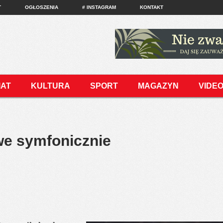
T
OGŁOSZENIA
# INSTAGRAM
KONTAKT
IAT
KULTURA
SPORT
MAGAZYN
VIDE
we symfonicznie