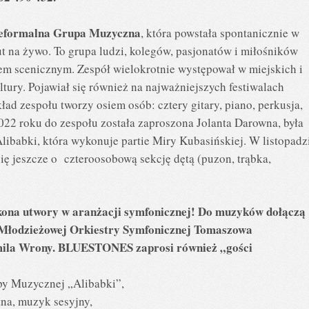
formalna Grupa Muzyczna
, która powstała spontanicznie w
 na żywo. To grupa ludzi, kolegów, pasjonatów i miłośników
em scenicznym. Zespół wielokrotnie występował w miejskich i
ury. Pojawiał się również na najważniejszych festiwalach
ad zespołu tworzy osiem osób: cztery gitary, piano, perkusja,
022 roku do zespołu została zaproszona Jolanta Darowna, była
ibabki, która wykonuje partie Miry Kubasińskiej. W listopadz
ię jeszcze o czteroosobową sekcję dętą (puzon, trąbka,
ona utwory w aranżacji symfonicznej! Do muzyków dołączą
 z Młodzieżowej Orkiestry Symfonicznej Tomaszowa
ila Wrony. BLUESTONES zaprosi również „gości
py Muzycznej „Alibabki”,
tna, muzyk sesyjny,