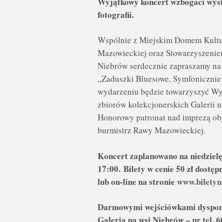
Wyjątkowy koncert wzbogaci wys
fotografii.
Wspólnie z Miejskim Domem Kult
Mazowieckiej oraz Stowarzyszenie
Niebrów serdecznie zapraszamy na
„Zaduszki Bluesowe, Symfoniczni
wydarzeniu będzie towarzyszyć Wy
zbiorów kolekcjonerskich Galerii n
Honorowy patronat nad imprezą obją
burmistrz Rawy Mazowieckiej.
Koncert zaplanowano na niedzielę,
17:00.
Bilety w cenie 50 zł dostę
lub on-line na stronie
www.biletyn
Darmowymi wejściówkami dyspon
Galeria na wsi Niebrów – nr tel. 6