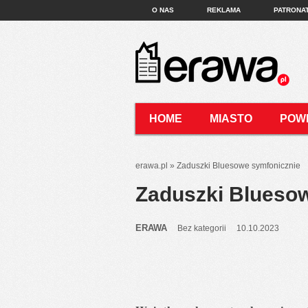
O NAS
REKLAMA
PATRONA
HOME
MIASTO
POW
KONTAKT
erawa.pl
»
Zaduszki Bluesowe symfonicznie
Zaduszki Blueso
ERAWA
Bez kategorii
10.10.2023