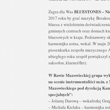
BLUESTONES – Nie
Zagra dla Was
2017 roku by grać muzykę Breakout
bluesa z wieloletnim doświadczeni
gminnych centrach oraz domach kult
bluesowych w kraju. Podstawowy skł
harmonijka ustna, wokal. W maju 2
piosenkarka zespołu muzycznego Al
ubiegłego roku zespół powiększył s
saksofon, klarnet/flet).
W Rawie Mazowieckiej grupa wyk
na scenie instrumentaliści m.in.
Mazowieckiego pod dyrekcją Kam
specjalnych”:
– Jolantę Darową – wokalistkę Gru
– Michała Kielaka – harmonijka us