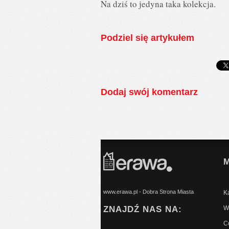
Na dziś to jedyna taka kolekcja.
Podziel się artykułem
Dodaj swój komentarz
www.erawa.pl - Dobra Strona Miasta
Ką
ZNAJDŹ NAS NA:
Wy
C