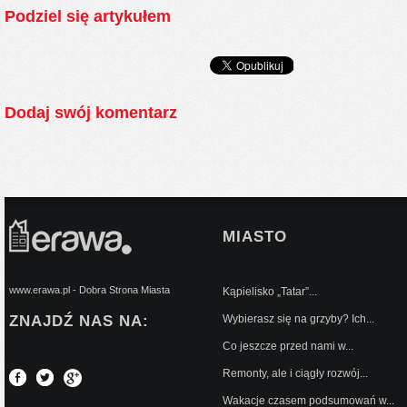
Podziel się artykułem
Dodaj swój komentarz
MIASTO
www.erawa.pl - Dobra Strona Miasta
Kąpielisko „Tatar”...
ZNAJDŹ NAS NA:
Wybierasz się na grzyby? Ich...
Co jeszcze przed nami w...
Remonty, ale i ciągły rozwój...
Wakacje czasem podsumowań w...