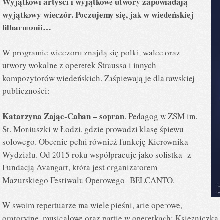
Wyjątkowi artyści i wyjątkowe utwory zapowiadają
wyjątkowy wieczór. Poczujemy się, jak w wiedeńskiej
filharmonii…
W programie wieczoru znajdą się polki, walce oraz
utwory wokalne z operetek Straussa i innych
kompozytorów wiedeńskich. Zaśpiewają je dla rawskiej
publiczności:
Katarzyna Zając-Caban – sopran
. Pedagog w ZSM im.
St. Moniuszki w Łodzi, gdzie prowadzi klasę śpiewu
solowego. Obecnie pełni również funkcję Kierownika
Wydziału. Od 2015 roku współpracuje jako solistka z
Fundacją Avangart, która jest organizatorem
Mazurskiego Festiwalu Operowego BELCANTO.
W swoim repertuarze ma wiele pieśni, arie operowe,
oratoryjne, musicalowe oraz partie w operetkach: Księżniczka