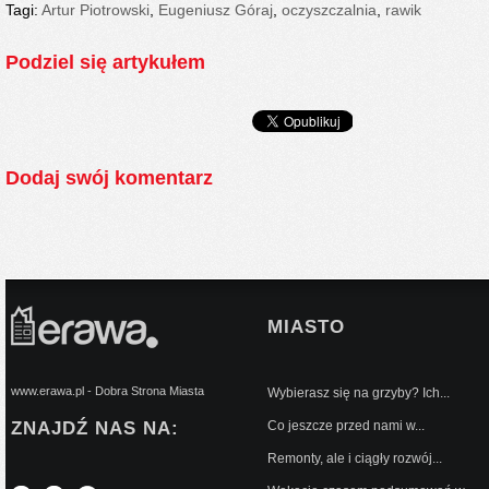
Tagi:
Artur Piotrowski
,
Eugeniusz Góraj
,
oczyszczalnia
,
rawik
Podziel się artykułem
Dodaj swój komentarz
MIASTO
www.erawa.pl - Dobra Strona Miasta
Wybierasz się na grzyby? Ich...
ZNAJDŹ NAS NA:
Co jeszcze przed nami w...
Remonty, ale i ciągły rozwój...