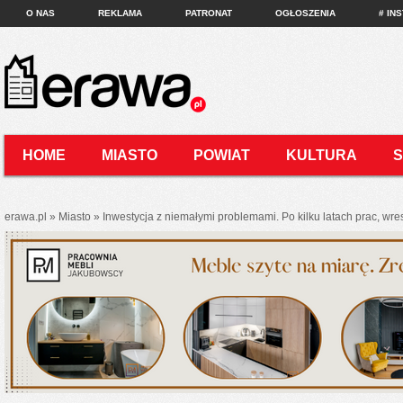
O NAS
REKLAMA
PATRONAT
OGŁOSZENIA
# IN
HOME
MIASTO
POWIAT
KULTURA
KONTAKT
erawa.pl
»
Miasto
»
Inwestycja z niemałymi problemami. Po kilku latach prac, w