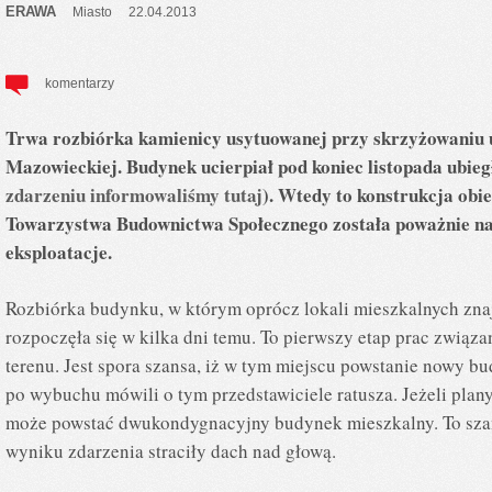
ERAWA
Miasto
22.04.2013
komentarzy
Trwa rozbiórka kamienicy usytuowanej przy skrzyżowaniu u
Mazowieckiej. Budynek ucierpiał pod koniec listopada ubieg
zdarzeniu informowaliśmy tutaj
). Wtedy to konstrukcja obi
Towarzystwa Budownictwa Społecznego została poważnie nar
eksploatacje.
Rozbiórka budynku, w którym oprócz lokali mieszkalnych znaj
rozpoczęła się w kilka dni temu. To pierwszy etap prac zwią
terenu. Jest spora szansa, iż w tym miejscu powstanie nowy bu
po wybuchu mówili o tym przedstawiciele ratusza. Jeżeli plany
może powstać dwukondygnacyjny budynek mieszkalny. To szan
wyniku zdarzenia straciły dach nad głową.