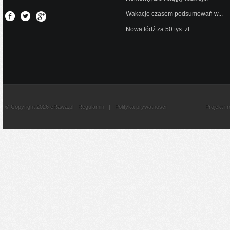
Wakacje czasem podsumowań w...
Nowa łódź za 50 tys. zł...
© Copyright 2026 eRawa.pl
Regulamin
|
Polityka prywatnosci
Projekt i 