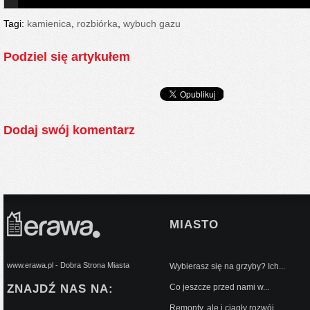
Tagi:
kamienica
,
rozbiórka
,
wybuch gazu
Podziel się artykułem
Dodaj swój komentarz
MIASTO
www.erawa.pl - Dobra Strona Miasta
Wybierasz się na grzyby? Ich...
ZNAJDŹ NAS NA:
Co jeszcze przed nami w...
Remonty, ale i ciągły rozwój...