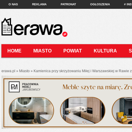
O NAS
REKLAMA
PATRONAT
OGŁOSZENIA
# IN
HOME
MIASTO
POWIAT
KULTURA
KONTAKT
erawa.pl
»
Miasto
»
Kamienica przy skrzyżowaniu Miłej i Warszawskiej w Rawie z