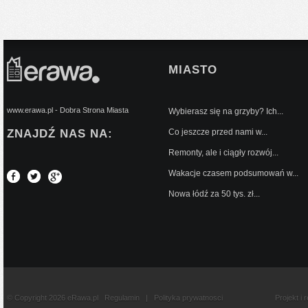
MIASTO
www.erawa.pl - Dobra Strona Miasta
Wybierasz się na grzyby? Ich...
ZNAJDŹ NAS NA:
Co jeszcze przed nami w...
Remonty, ale i ciągły rozwój...
Wakacje czasem podsumowań w...
Nowa łódź za 50 tys. zł...
© Copyright 2026 eRawa.pl
Regulamin
|
Polityka prywatnosci
Projekt i 