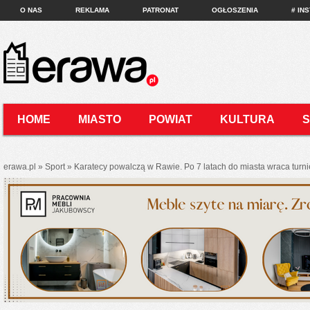
O NAS
REKLAMA
PATRONAT
OGŁOSZENIA
# IN
HOME
MIASTO
POWIAT
KULTURA
KONTAKT
erawa.pl
»
Sport
»
Karatecy powalczą w Rawie. Po 7 latach do miasta wraca turn