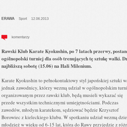
ERAWA
Sport
12.06.2013
komentarzy
Rawski Klub Karate Kyokushin, po 7 latach przerwy, posta
ogólnopolski turniej dla osób trenujących tę sztukę walki. D
najbliższą sobotę (15.06) na Hali Milenium.
Karate Kyokushin to pełnokontaktowy styl japońskiej sztuki wa
jednak zawodnicy, którzy wezmą udział w ogólnopolskim turn
organizowanym przez rawski klub, będą musieli wykazać się
przede wszystkim technicznymi umiejętnościami. Podczas
zawodów, młodym karatekom, sędziować będzie Krzysztof
Borowiec z kieleckiego klubu. W spotkaniu udział wezmą dziec
młodzież w wieku od 6-15 lat, która do Rawy przyjedzie z róż