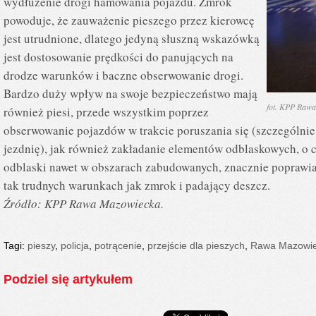
wydłużenie drogi hamowania pojazdu. Zmrok
powoduje, że zauważenie pieszego przez kierowcę
jest utrudnione, dlatego jedyną słuszną wskazówką
jest dostosowanie prędkości do panujących na
drodze warunków i baczne obserwowanie drogi.
Bardzo duży wpływ na swoje bezpieczeństwo mają
fot. KPP Raw
również piesi, przede wszystkim poprzez
obserwowanie pojazdów w trakcie poruszania się (szczególni
jezdnię), jak również zakładanie elementów odblaskowych, o 
odblaski nawet w obszarach zabudowanych, znacznie poprawia
tak trudnych warunkach jak zmrok i padający deszcz.
Źródło: KPP Rawa Mazowiecka.
Tagi:
pieszy
,
policja
,
potrącenie
,
przejście dla pieszych
,
Rawa Mazowi
Podziel się artykułem