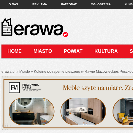
O NAS
REKLAMA
PATRONAT
OGŁOSZENIA
# IN
HOME
MIASTO
POWIAT
KULTURA
KONTAKT
erawa.pl
»
Miasto
»
Kolejne potrącenie pieszego w Rawie Mazowieckiej. Poszkodo