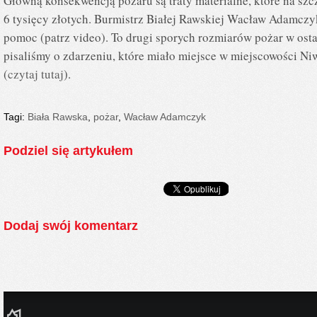
Główną konsekwencją pożaru są traty materialne, które na sz
6 tysięcy złotych. Burmistrz Białej Rawskiej Wacław Adamczy
pomoc (patrz video). To drugi sporych rozmiarów pożar w ost
pisaliśmy o zdarzeniu, które miało miejsce w miejscowości 
(
czytaj tutaj
).
Tagi:
Biała Rawska
,
pożar
,
Wacław Adamczyk
Podziel się artykułem
Dodaj swój komentarz