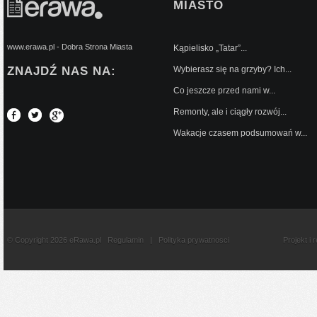
MIASTO
www.erawa.pl - Dobra Strona Miasta
Kąpielisko „Tatar”...
ZNAJDŹ NAS NA:
Wybierasz się na grzyby? Ich...
Co jeszcze przed nami w...
Remonty, ale i ciągły rozwój...
Wakacje czasem podsumowań w...
© Copyright 2026 eRawa.pl
Regulamin
|
Polityka prywatnosci
Projekt i 