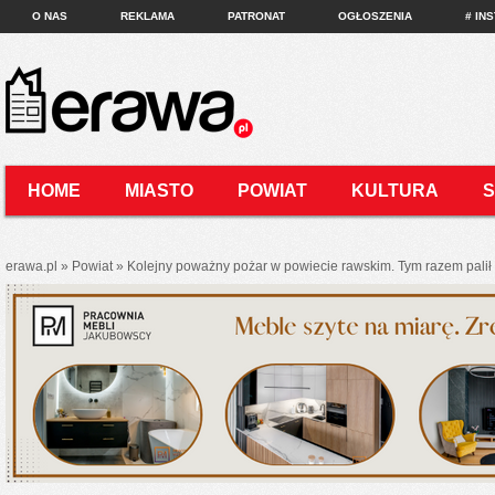
O NAS
REKLAMA
PATRONAT
OGŁOSZENIA
# IN
HOME
MIASTO
POWIAT
KULTURA
KONTAKT
erawa.pl
»
Powiat
»
Kolejny poważny pożar w powiecie rawskim. Tym razem pali