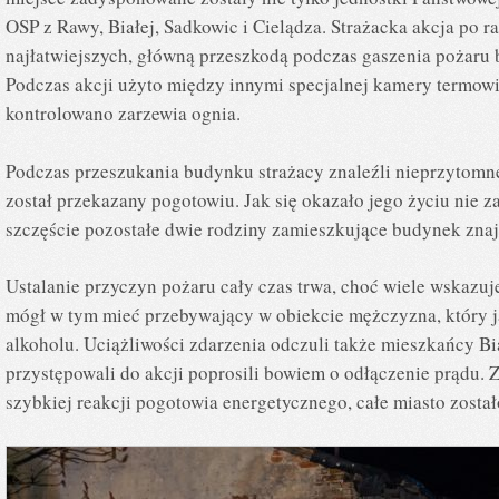
OSP z Rawy, Białej, Sadkowic i Cielądza. Strażacka akcja po ra
najłatwiejszych, główną przeszkodą podczas gaszenia pożaru 
Podczas akcji użyto między innymi specjalnej kamery termowiz
kontrolowano zarzewia ognia.
Podczas przeszukania budynku strażacy znaleźli nieprzytomn
został przekazany pogotowiu. Jak się okazało jego życiu nie 
szczęście pozostałe dwie rodziny zamieszkujące budynek znaj
Ustalanie przyczyn pożaru cały czas trwa, choć wiele wskazuj
mógł w tym mieć przebywający w obiekcie mężczyzna, który j
alkoholu. Uciążliwości zdarzenia odczuli także mieszkańcy Bia
przystępowali do akcji poprosili bowiem o odłączenie prądu. 
szybkiej reakcji pogotowia energetycznego, całe miasto zosta