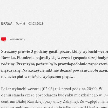
ERAWA
Powiat
03.03.2013
komentarzy
Strażacy prawie 3 godziny gasili pożar, który wybuchł wcz
Rawska. Płomienie pojawiły się w części gospodarczej bud
rodziny. Przyczyną pożaru było prawdopodobnie zaprószeni
mężczyznę. Na szczęście nikt nie doznał poważnych obrażeń.
nie ucierpiał w mieście wyłączono prąd…
Pożar wybuchł wczoraj (02.03) tuż przed godziną 20:00. W
ogniu stanęła część gospodarcza budynku mieszkalnego w
fo
centrum Białej Rawskiej, przy ulicy Zakątnej. Ze względu na
miejsce zadysponowane zostały nie tylko jednostki Państwowej