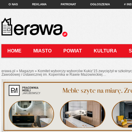
O NAS
REKLAMA
PATRONAT
OGŁOSZENIA
# IN
HOME
MIASTO
POWIAT
KULTURA
KONTAKT
erawa.pl
»
Magazyn
»
Komitet wyborczy wyborców Kukiz’15 zwyciężył w szkolny
Zawodowej i Ustawicznej im. Kopernika w Rawie Mazowieckiej…