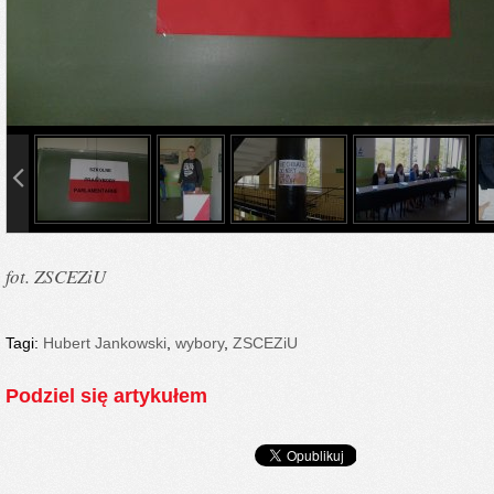
info heading
info content
fot. ZSCEZiU
Tagi:
Hubert Jankowski
,
wybory
,
ZSCEZiU
Podziel się artykułem