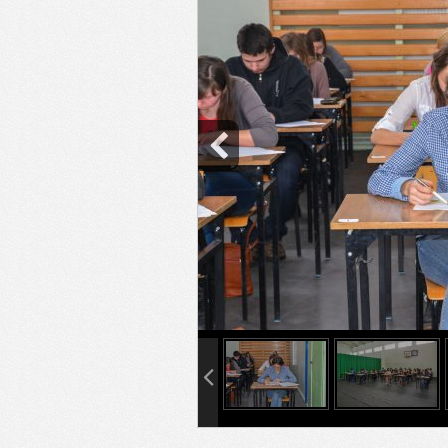
info heading
info content