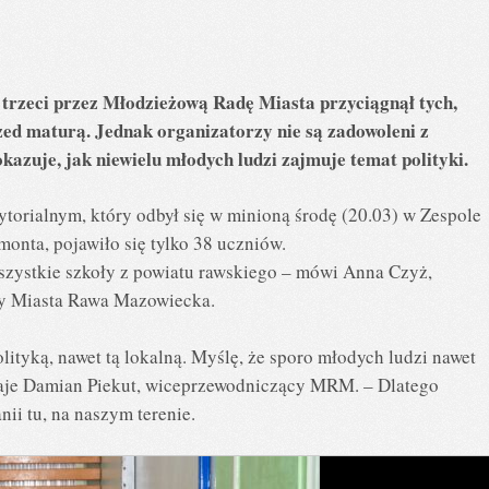
trzeci przez Młodzieżową Radę Miasta przyciągnął tych,
rzed maturą. Jednak organizatorzy nie są zadowoleni z
kazuje, jak niewielu młodych ludzi zajmuje temat polityki.
ytorialnym, który odbył się w minioną środę (20.03) w Zespole
onta, pojawiło się tylko 38 uczniów.
 wszystkie szkoły z powiatu rawskiego – mówi Anna Czyż,
y Miasta Rawa Mazowiecka.
lityką, nawet tą lokalną. Myślę, że sporo młodych ludzi nawet
odaje Damian Piekut, wiceprzewodniczący MRM. – Dlatego
ii tu, na naszym terenie.