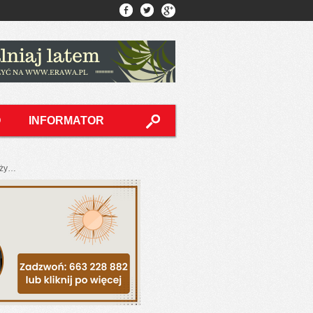
O
INFORMATOR
eży…