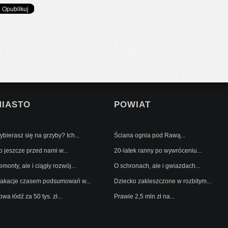
MIASTO
POWIAT
bierasz się na grzyby? Ich...
Ściana ognia pod Rawą...
o jeszcze przed nami w...
20-latek ranny po wywróceniu...
monty, ale i ciągły rozwój...
O schronach, ale i gwiazdach...
akacje czasem podsumowań w...
Dziecko zakleszczone w rozbitym...
wa łódź za 50 tys. zł...
Prawie 2,5 mln zł na...