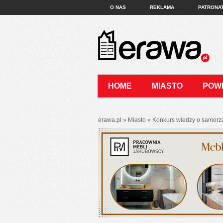
O NAS
REKLAMA
PATRONA
HOME
MIASTO
POW
KONTAKT
erawa.pl
»
Miasto
»
Konkurs wiedzy o samorzą