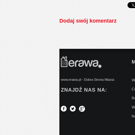
Dodaj swój komentarz
www.erawa.pl - Dobra Strona Miasta
Wy
ZNAJDŹ NAS NA:
C
Re
W
No