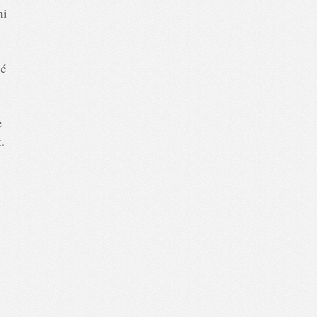
ni
ść
e
.