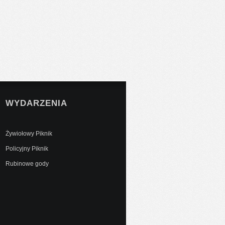
WYDARZENIA
Żywiołowy Piknik
Policyjny Piknik
Rubinowe gody