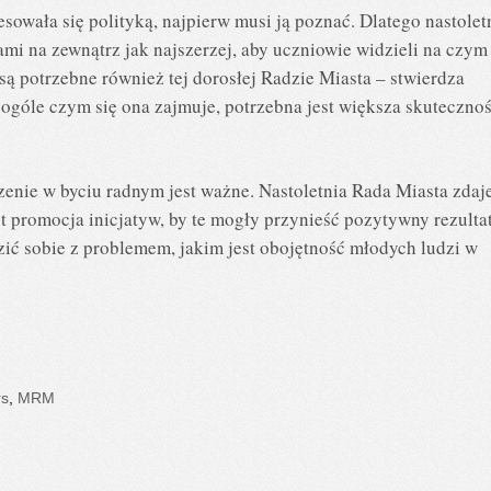
sowała się polityką, najpierw musi ją poznać. Dlatego nastolet
mi na zewnątrz jak najszerzej, aby uczniowie widzieli na czym
 są potrzebne również tej dorosłej Radzie Miasta – stwierdza
ogóle czym się ona zajmuje, potrzebna jest większa skuteczno
czenie w byciu radnym jest ważne. Nastoletnia Rada Miasta zdaj
t promocja inicjatyw, by te mogły przynieść pozytywny rezultat
dzić sobie z problemem, jakim jest obojętność młodych ludzi w
rs
,
MRM