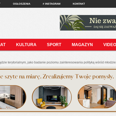
T
OGŁOSZENIA
# INSTAGRAM
KONTAKT
IAT
KULTURA
SPORT
MAGAZYN
VIDE
dzie terytorialnym, jako badanie poziomu zainteresowania polityką wśród młodzi