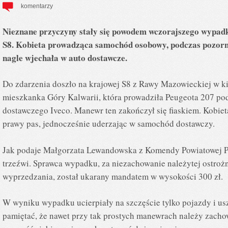
komentarzy
Nieznane przyczyny stały się powodem wczorajszego wypadk
S8. Kobieta prowadząca samochód osobowy, podczas pozor
nagle wjechała w auto dostawcze.
Do zdarzenia doszło na krajowej S8 z Rawy Mazowieckiej w k
mieszkanka Góry Kalwarii, która prowadziła Peugeota 207 po
dostawczego Iveco. Manewr ten zakończył się fiaskiem. Kobiet
prawy pas, jednocześnie uderzając w samochód dostawczy.
Jak podaje Małgorzata Lewandowska z Komendy Powiatowej Pol
trzeźwi. Sprawca wypadku, za niezachowanie należytej ostr
wyprzedzania, został ukarany mandatem w wysokości 300 zł.
W wyniku wypadku ucierpiały na szczęście tylko pojazdy i usz
pamiętać, że nawet przy tak prostych manewrach należy zacho