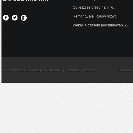
Co jeszcze przed nami w...
Remonty, ale i ciągły rozwój...
Wakacje czasem podsumowań w...
© Copyright 2026 eRawa.pl
Regulamin
|
Polityka prywatnosci
Projekt i 