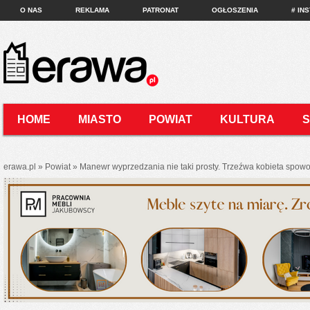
O NAS
REKLAMA
PATRONAT
OGŁOSZENIA
# IN
HOME
MIASTO
POWIAT
KULTURA
KONTAKT
erawa.pl
»
Powiat
»
Manewr wyprzedzania nie taki prosty. Trzeźwa kobieta spo