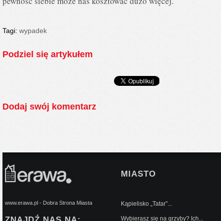
pewność siebie może nas kosztować dużo więcej.
Tagi:
wypadek
Podziel się artykułem
Dodaj swój komentarz
MIASTO
www.erawa.pl - Dobra Strona Miasta
Kąpielisko „Tatar”...
ZNAJDŹ NAS NA:
Wybierasz się na grzyby? Ich...