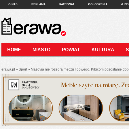
O NAS
REKLAMA
PATRONAT
OGŁOSZENIA
# IN
HOME
MIASTO
POWIAT
KULTURA
KONTAKT
erawa.pl
»
Sport
»
Mazovia nie rozegra meczu ligowego. Kibicom pozostanie do