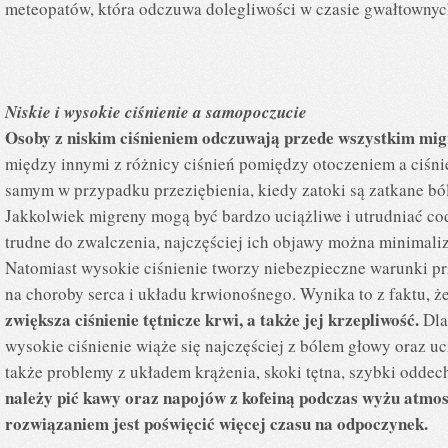
meteopatów, która odczuwa dolegliwości w czasie gwałtowny
Niskie i wysokie ciśnienie a samopoczucie
Osoby z niskim ciśnieniem odczuwają przede wszystkim mig
między innymi z różnicy ciśnień pomiędzy otoczeniem a ciś
samym w przypadku przeziębienia, kiedy zatoki są zatkane ból
Jakkolwiek migreny mogą być bardzo uciążliwe i utrudniać co
trudne do zwalczenia, najczęściej ich objawy można minimal
Natomiast wysokie ciśnienie tworzy niebezpieczne warunki pr
na choroby serca i układu krwionośnego. Wynika to z faktu, 
zwiększa ciśnienie tętnicze krwi, a także jej krzepliwość.
Dla
wysokie ciśnienie wiąże się najczęściej z bólem głowy oraz u
także problemy z układem krążenia, skoki tętna, szybki odd
należy pić kawy oraz napojów z kofeiną podczas wyżu atmo
rozwiązaniem jest poświęcić więcej czasu na odpoczynek.