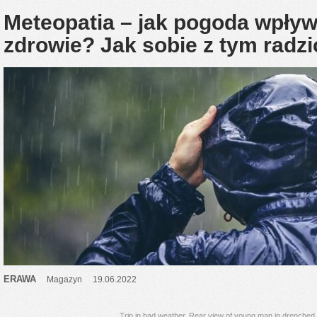
Meteopatia – jak pogoda wpły
zdrowie? Jak sobie z tym radzi
ERAWA
Magazyn
19.06.2022
Trip in bad weather. Rear view of young man in drenche