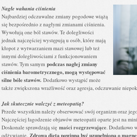
Nagłe wahania ciśnienia
Najbardziej odczuwalne zmiany pogodowe wiążą
się bezpośrednio z nagłymi zmianami ciśnienia.
Wywołują one ból stawów. Te dolegliwości
jednak najczęściej występują u osób, które mają
kłopot z wytwarzaniem mazi stawowej lub też
innymi dolegliwościami z funkcjonowaniem
podczas nagłej zmiany
stawów. Tym samym
ciśnienia barometrycznego, mogą występować
silne bóle stawów.
Dodatkowo wystąpić może
także zwiększona wrażliwość oraz agresja, odczuwanie niepoko
Jak skutecznie walczyć z meteopatią?
Przede wszystkim należy obserwować swój organizm oraz jeg
Najczęściej łagodzenie objawów meteopatii oparte jest na mi
maści rozgrzewające
Doskonale sprawdzają się
. Dodatkowo w
Zdrowa dieta powinna być uzupełniona o magnez
odżywianie.