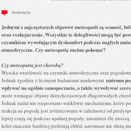
komentarzy
Jednymi z najczęstszych objawów meteopatii są senność, ból
oraz rozkojarzenie. Wszystkie te dolegliwości mogą być p
czynnikiem wywołującym dyskomfort podczas nagłych zmian 
atmosferyczne. Czy meteopatię można pokonać?
Czy meteopatia jest chorobą?
Wysoka wrażliwość na czynniki atmosferyczne oraz pogodowe n
zmienna po
Jednak zgodnie z licznymi badaniami naukowymi
wpływać na ogólnie samopoczucie, a także wywoływać szereg
może wzmagać objawy dotychczasowych długotrwałych chorób,
Jednak nadal nie rozpoznano wnikliwie mechanizmu, który p
reakcja na pogodę jest zróżnicowana w zależności od predysp
lepiej czują się podczas upalnej pogody, natomiast źle znoszą 
kolei znacznie bardziej preferują chłód, natomiast nie służą im