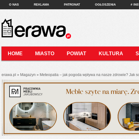
O NAS
REKLAMA
PATRONAT
OGŁOSZENIA
# IN
HOME
MIASTO
POWIAT
KULTURA
KONTAKT
erawa.pl
»
Magazyn
»
Meteopatia – jak pogoda wpływa na nasze zdrowie? Jak so