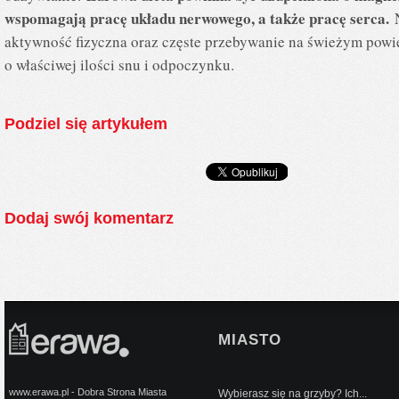
wspomagają pracę układu nerwowego, a także pracę serca.
N
aktywność fizyczna oraz częste przebywanie na świeżym powi
o właściwej ilości snu i odpoczynku.
Podziel się artykułem
Dodaj swój komentarz
MIASTO
www.erawa.pl - Dobra Strona Miasta
Wybierasz się na grzyby? Ich...