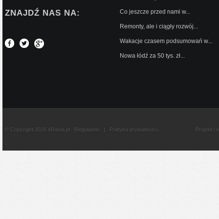
ZNAJDŹ NAS NA:
Co jeszcze przed nami w...
Remonty, ale i ciągły rozwój...
Wakacje czasem podsumowań w...
Nowa łódź za 50 tys. zł...
© Copyright 2026 eRawa.pl
Regulamin
|
Polityka prywatnosci
Projekt i 