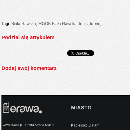
Tagi:
Biała Rawska
,
MGOK Biała Rawska
,
tenis
,
turniej
Podziel się artykułem
Dodaj swój komentarz
MIASTO
www.erawa.pl - Dobra Strona Miasta
Kąpielisko „Tatar”...