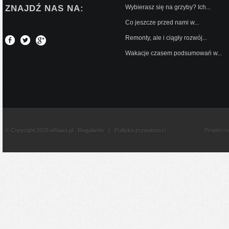
ZNAJDŹ NAS NA:
Wybierasz się na grzyby? Ich...
Co jeszcze przed nami w...
Remonty, ale i ciągły rozwój...
Wakacje czasem podsumowań w...
© Copyright 2026 eRawa.pl
Regulamin
|
Polityka prywatnosci
Projekt i 