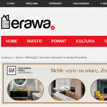
O NAS
REKLAMA
PATRONAT
OGŁOSZENIA
# IN
HOME
MIASTO
POWIAT
KULTURA
KONTAKT
erawa.pl
»
Sport
»
Mikołajki z tenisem stołowym w Białej Rawskiej.