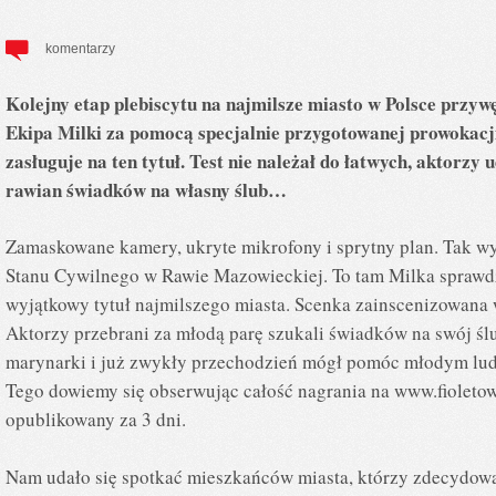
komentarzy
Kolejny etap plebiscytu na najmilsze miasto w Polsce przy
Ekipa Milki za pomocą specjalnie przygotowanej prowokacji
zasługuje na ten tytuł. Test nie należał do łatwych, aktorzy
rawian świadków na własny ślub…
Zamaskowane kamery, ukryte mikrofony i sprytny plan. Tak w
Stanu Cywilnego w Rawie Mazowieckiej. To tam Milka sprawdz
wyjątkowy tytuł najmilszego miasta. Scenka zainscenizowana 
Aktorzy przebrani za młodą parę szukali świadków na swój śl
marynarki i już zwykły przechodzień mógł pomóc młodym lud
Tego dowiemy się obserwując całość nagrania na www.fioletowa
opublikowany za 3 dni.
Nam udało się spotkać mieszkańców miasta, którzy zdecydowa