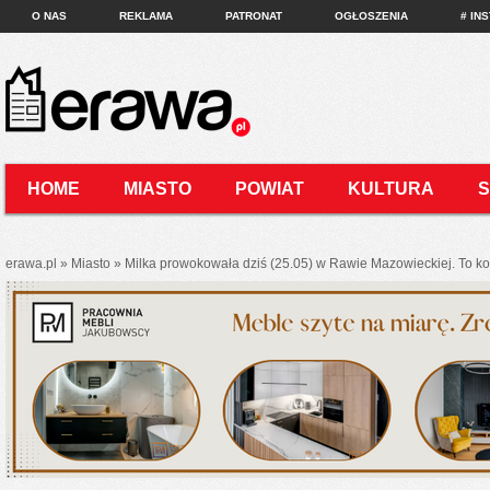
O NAS
REKLAMA
PATRONAT
OGŁOSZENIA
# IN
HOME
MIASTO
POWIAT
KULTURA
KONTAKT
erawa.pl
»
Miasto
»
Milka prowokowała dziś (25.05) w Rawie Mazowieckiej. To kol