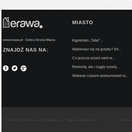
MIASTO
www.erawa.pl - Dobra Strona Miasta
Kąpielisko „Tatar”...
ZNAJDŹ NAS NA:
Wybierasz się na grzyby? Ich...
Co jeszcze przed nami w...
Remonty, ale i ciągły rozwój...
Wakacje czasem podsumowań w...
© Copyright 2026 eRawa.pl
Regulamin
|
Polityka prywatnosci
Projekt i 