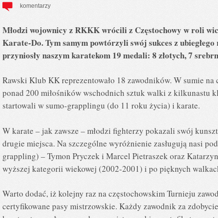
komentarzy
Młodzi wojownicy z RKKK wrócili z Częstochowy w roli wi
Karate-Do. Tym samym powtórzyli swój sukces z ubiegłego r
przyniosły naszym karatekom 19 medali: 8 złotych, 7 srebrn
Rawski Klub KK reprezentowało 18 zawodników. W sumie na c
ponad 200 miłośników wschodnich sztuk walki z kilkunastu kl
startowali w sumo-grapplingu (do 11 roku życia) i karate.
W karate – jak zawsze – młodzi fighterzy pokazali swój kunsz
drugie miejsca. Na szczególne wyróżnienie zasługują nasi pod
grappling) – Tymon Pryczek i Marcel Pietraszek oraz Katarzy
wyższej kategorii wiekowej (2002-2001) i po pięknych walkach
Warto dodać, iż kolejny raz na częstochowskim Turnieju zawo
certyfikowane pasy mistrzowskie. Każdy zawodnik za zdobyci