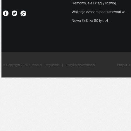
Remonty, ale i ciągły rozwój...
Wakacje czasem podsumowań w...
Nowa łódź za 50 tys. zł...
© Copyright 2026 eRawa.pl
Regulamin
|
Polityka prywatnosci
Projekt i 