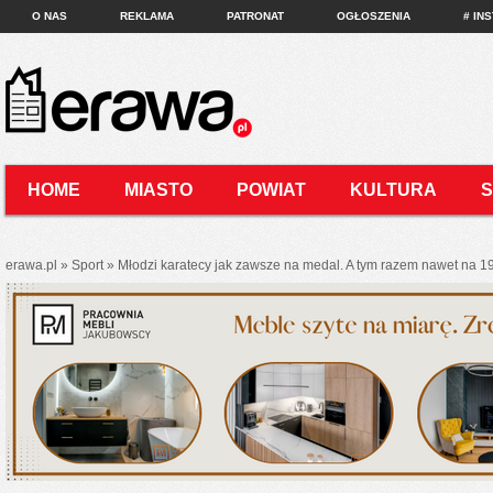
O NAS
REKLAMA
PATRONAT
OGŁOSZENIA
# IN
HOME
MIASTO
POWIAT
KULTURA
KONTAKT
erawa.pl
»
Sport
»
Młodzi karatecy jak zawsze na medal. A tym razem nawet na 19!