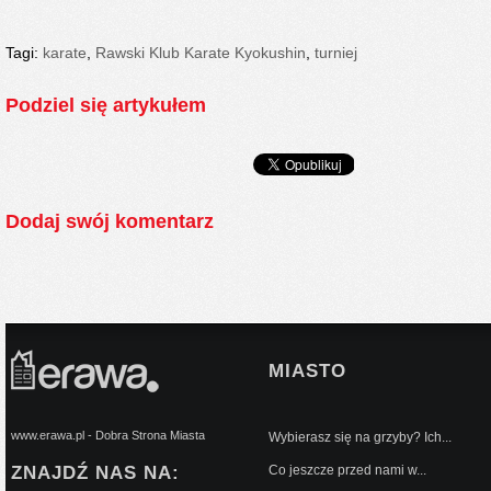
Tagi:
karate
,
Rawski Klub Karate Kyokushin
,
turniej
Podziel się artykułem
Dodaj swój komentarz
MIASTO
www.erawa.pl - Dobra Strona Miasta
Wybierasz się na grzyby? Ich...
ZNAJDŹ NAS NA:
Co jeszcze przed nami w...