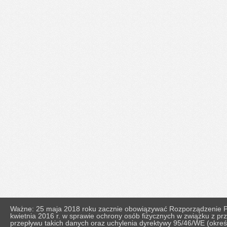
Ważne: 25 maja 2018 roku zacznie obowiązywać Rozporządzenie Pa
kwietnia 2016 r. w sprawie ochrony osób fizycznych w związku z 
przepływu takich danych oraz uchylenia dyrektywy 95/46/WE (okr