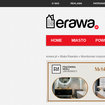
O NAS
REKLAMA
PATRONA
HOME
MIASTO
POW
KONTAKT
erawa.pl
»
Biała Rawska
»
Mundurowi rozpozna