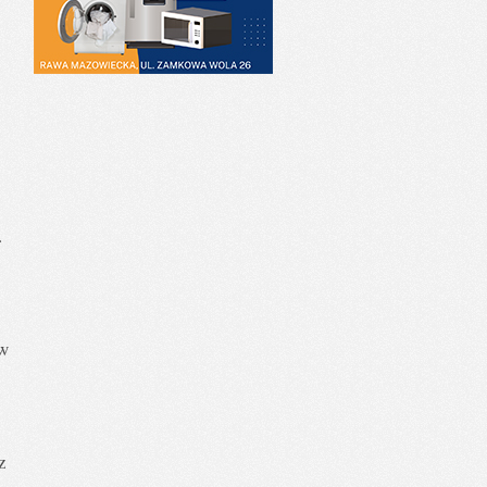
.
 w
z