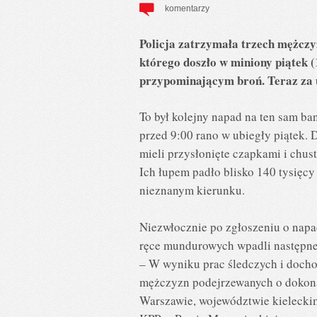
komentarzy
Policja zatrzymała trzech mężcz
którego doszło w miniony piątek 
przypominającym broń. Teraz za u
To był kolejny napad na ten sam b
przed 9:00 rano w ubiegły piątek
mieli przysłonięte czapkami i chus
Ich łupem padło blisko 140 tysięc
nieznanym kierunku.
Niezwłocznie po zgłoszeniu o napad
ręce mundurowych wpadli następn
– W wyniku prac śledczych i doch
mężczyzn podejrzewanych o dokona
Warszawie, województwie kielecki