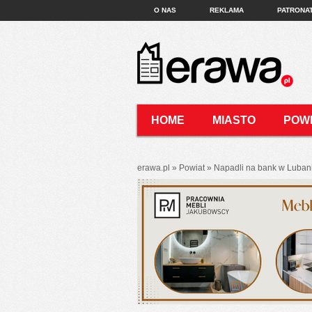
O NAS
REKLAMA
PATRONA
HOME
MIASTO
POW
KONTAKT
erawa.pl
»
Powiat
»
Napadli na bank w Lubani