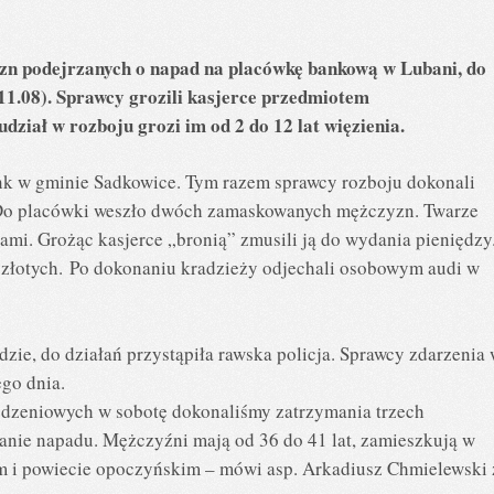
yzn podejrzanych o napad na placówkę bankową w Lubani, do
(11.08). Sprawcy grozili kasjerce przedmiotem
dział w rozboju grozi im od 2 do 12 lat więzienia.
ank w gminie Sadkowice. Tym razem sprawcy rozboju dokonali
. Do placówki weszło dwóch zamaskowanych mężczyzn. Twarze
tami. Grożąc kasjerce „bronią” zmusili ją do wydania pieniędzy
y złotych. Po dokonaniu kradzieży odjechali osobowym audi w
zie, do działań przystąpiła rawska policja. Sprawcy zdarzenia
ego dnia.
odzeniowych w sobotę dokonaliśmy zatrzymania trzech
nie napadu. Mężczyźni mają od 36 do 41 lat, zamieszkują w
m i powiecie opoczyńskim – mówi asp. Arkadiusz Chmielewski 