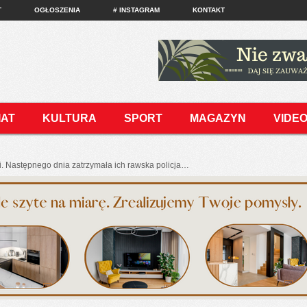
T
OGŁOSZENIA
# INSTAGRAM
KONTAKT
IAT
KULTURA
SPORT
MAGAZYN
VIDE
. Następnego dnia zatrzymała ich rawska policja…