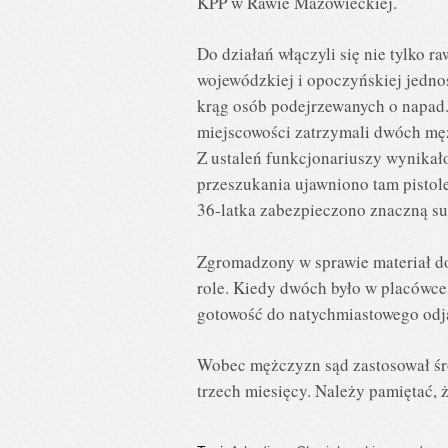
KPP w Rawie Mazowieckiej.
Do działań włączyli się nie tylko 
wojewódzkiej i opoczyńskiej jedno
krąg osób podejrzewanych o napad.
miejscowości zatrzymali dwóch męż
Z ustaleń funkcjonariuszy wynikał
przeszukania ujawniono tam pistol
36-latka zabezpieczono znaczną su
Zgromadzony w sprawie materiał do
role. Kiedy dwóch było w placówce
gotowość do natychmiastowego odj
Wobec mężczyzn sąd zastosował śr
trzech miesięcy. Należy pamiętać, 