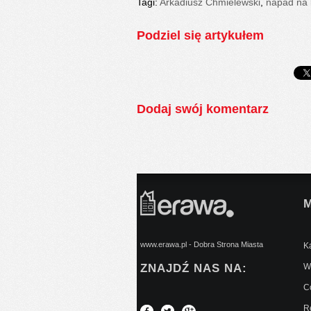
Tagi:
Arkadiusz Chmielewski
,
napad na
Podziel się artykułem
Dodaj swój komentarz
www.erawa.pl - Dobra Strona Miasta
Ką
ZNAJDŹ NAS NA:
Wy
C
Re