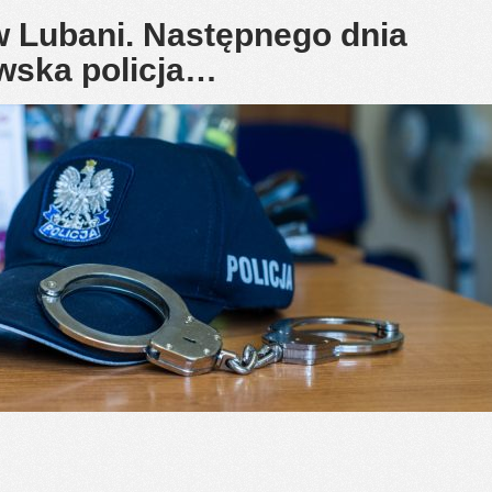
w Lubani. Następnego dnia
awska policja…