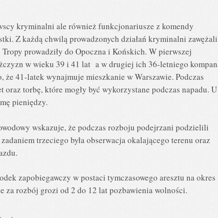
rawscy kryminalni ale również funkcjonariusze z komendy
stki. Z każdą chwilą prowadzonych działań kryminalni zawężali
 Tropy prowadziły do Opoczna i Końskich. W pierwszej
czyzn w wieku 39 i 41 lat a w drugiej ich 36-letniego kompan
o, że 41-latek wynajmuje mieszkanie w Warszawie. Podczas
et oraz torbę, które mogły być wykorzystane podczas napadu. U
mę pieniędzy.
wodowy wskazuje, że podczas rozboju podejrzani podzielili
 zadaniem trzeciego była obserwacja okalającego terenu oraz
azdu.
odek zapobiegawczy w postaci tymczasowego aresztu na okres
że za rozbój grozi od 2 do 12 lat pozbawienia wolności.