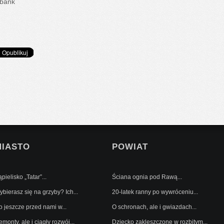
 bank
MIASTO
POWIAT
pielisko „Tatar”...
Ściana ognia pod Rawą...
bierasz się na grzyby? Ich...
20-latek ranny po wywróceniu...
o jeszcze przed nami w...
O schronach, ale i gwiazdach...
monty, ale i ciągły rozwój...
Dziecko zakleszczone w rozbitym...