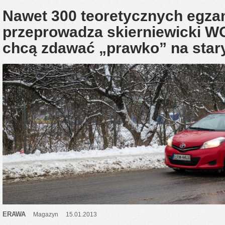
Nawet 300 teoretycznych egza
przeprowadza skierniewicki 
chcą zdawać „prawko” na sta
ERAWA
Magazyn
15.01.2013