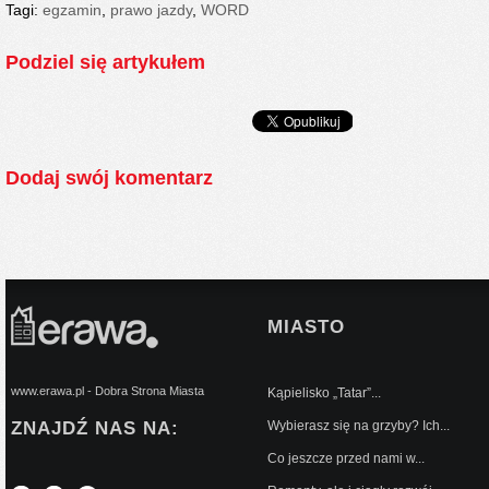
Tagi:
egzamin
,
prawo jazdy
,
WORD
Podziel się artykułem
Dodaj swój komentarz
MIASTO
www.erawa.pl - Dobra Strona Miasta
Kąpielisko „Tatar”...
ZNAJDŹ NAS NA:
Wybierasz się na grzyby? Ich...
Co jeszcze przed nami w...