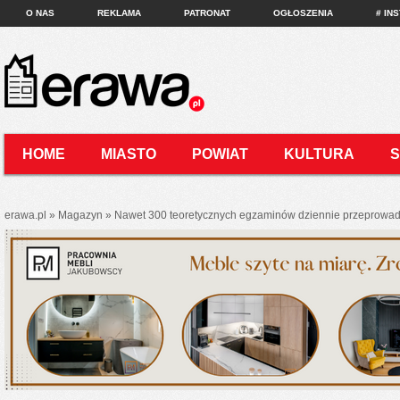
O NAS
REKLAMA
PATRONAT
OGŁOSZENIA
# IN
HOME
MIASTO
POWIAT
KULTURA
KONTAKT
erawa.pl
»
Magazyn
»
Nawet 300 teoretycznych egzaminów dziennie przeprowad