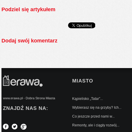
Podziel się artykułem
Dodaj swój komentarz
MIASTO
www.erawa.pl - Dobra Strona Miasta
Kąpielisko „Tatar”...
ZNAJDŹ NAS NA:
Wybierasz się na grzyby? Ich...
Co jeszcze przed nami w...
Remonty, ale i ciągły rozwój...