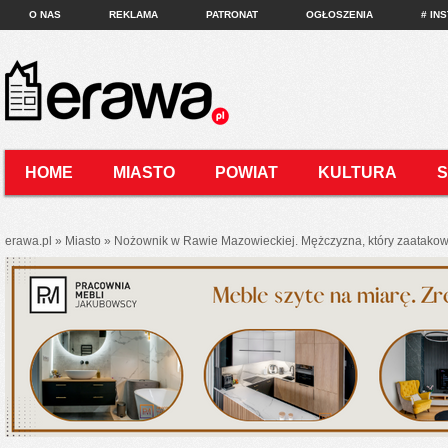
O NAS
REKLAMA
PATRONAT
OGŁOSZENIA
# IN
HOME
MIASTO
POWIAT
KULTURA
KONTAKT
erawa.pl
»
Miasto
»
Nożownik w Rawie Mazowieckiej. Mężczyzna, który zaatakowa