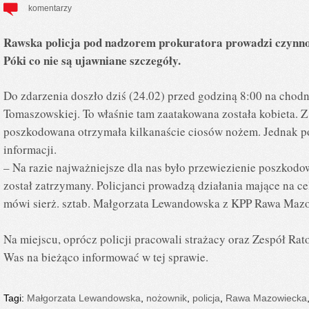
komentarzy
Rawska policja pod nadzorem prokuratora prowadzi czynno
Póki co nie są ujawniane szczegóły.
Do zdarzenia doszło dziś (24.02) przed godziną 8:00 na chodn
Tomaszowskiej. To właśnie tam zaatakowana została kobieta. Z
poszkodowana otrzymała kilkanaście ciosów nożem. Jednak póki
informacji.
– Na razie najważniejsze dla nas było przewiezienie poszkodo
został zatrzymany. Policjanci prowadzą działania mające na ce
mówi sierż. sztab. Małgorzata Lewandowska z KPP Rawa Maz
Na miejscu, oprócz policji pracowali strażacy oraz Zespół 
Was na bieżąco informować w tej sprawie.
Tagi:
Małgorzata Lewandowska
,
nożownik
,
policja
,
Rawa Mazowiecka