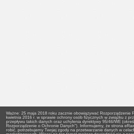
Ważne: 25 maja 2018 roku zacznie obowiązywać Rozporządzenie Pa
kwietnia 2016 r. w sprawie ochrony osób fizycznych w związku z 
przepływu takich danych oraz uchylenia dyrektywy 95/46/WE (okr
Rozporządzenie o Ochronie Danych"). Informujemy, że strona eRaw
robić, potrzebujemy Twojej zgody na przetwarzanie danych w celach 