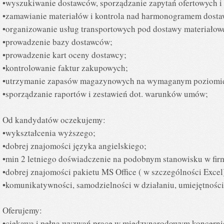
•wyszukiwanie dostawców, sporządzanie zapytań ofertowych i 
•zamawianie materiałów i kontrola nad harmonogramem dosta
•organizowanie usług transportowych pod dostawy materiałowe
•prowadzenie bazy dostawców;
•prowadzenie kart oceny dostawcy;
•kontrolowanie faktur zakupowych;
•utrzymanie zapasów magazynowych na wymaganym poziomi
•sporządzanie raportów i zestawień dot. warunków umów;
Od kandydatów oczekujemy:
•wykształcenia wyższego;
•dobrej znajomości języka angielskiego;
•min 2 letniego doświadczenie na podobnym stanowisku w fir
•dobrej znajomości pakietu MS Office ( w szczególności Excel
•komunikatywności, samodzielności w działaniu, umiejętnośc
Oferujemy:
•ciekawą i pełną wyzwań pracę w międzynarodowym koncernie