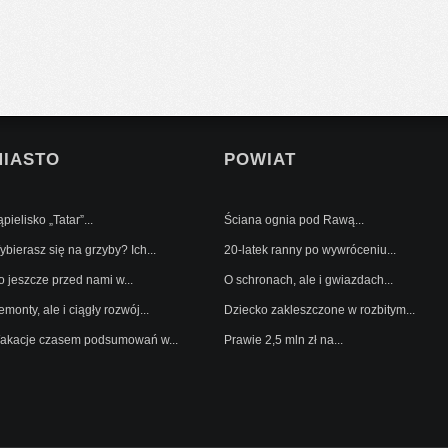
MIASTO
POWIAT
pielisko „Tatar”...
Ściana ognia pod Rawą...
bierasz się na grzyby? Ich...
20-latek ranny po wywróceniu...
o jeszcze przed nami w...
O schronach, ale i gwiazdach...
monty, ale i ciągły rozwój...
Dziecko zakleszczone w rozbitym...
akacje czasem podsumowań w...
Prawie 2,5 mln zł na...