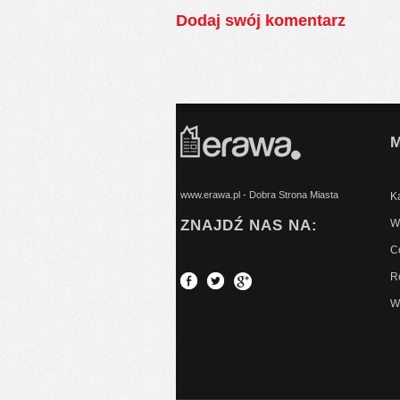
Dodaj swój komentarz
www.erawa.pl - Dobra Strona Miasta
Ką
ZNAJDŹ NAS NA:
Wy
C
Re
W