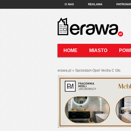
O NAS
REKLAMA
PATRONA
HOME
MIASTO
POW
KONTAKT
erawa.pl
»
Sprzedam Opel Vectra C Gts