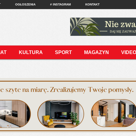
T
OGŁOSZENIA
# INSTAGRAM
KONTAKT
IAT
KULTURA
SPORT
MAGAZYN
VIDE