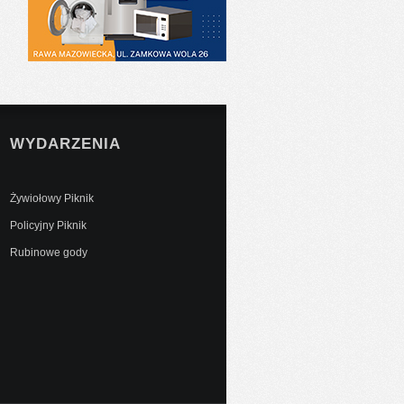
WYDARZENIA
Żywiołowy Piknik
Policyjny Piknik
Rubinowe gody